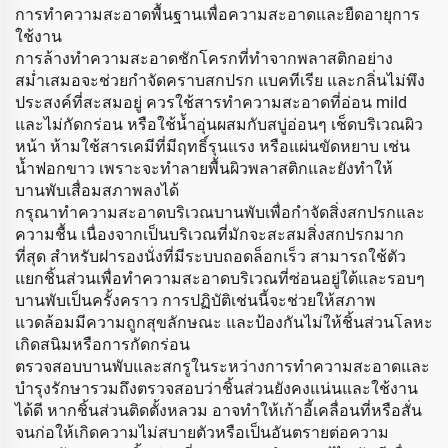
การทำความสะอาดพื้นฐานเพื่อความสะอาดและยืดอายุการ
ใช้งาน
การล้างทำความสะอาดชักโครกที่ทำจากพลาสติกอย่าง
สม่ำเสมอจะช่วยกำจัดคราบสกปรก แบคทีเรีย และกลิ่นไม่พึง
ประสงค์ที่สะสมอยู่ ควรใช้สารทำความสะอาดที่อ่อน mild
และไม่กัดกร่อน หรือใช้น้ำอุ่นผสมกับสบู่อ่อนๆ เช็ดบริเวณผิว
หน้า ห้ามใช้สารเคมีที่มีฤทธิ์รุนแรง หรือแผ่นขัดหยาบ เช่น
น้ำฟอกขาว เพราะจะทำลายพื้นผิวพลาสติกและยังทำให้
บานพับเสื่อมสภาพลงได้
กรุณาทำความสะอาดบริเวณบานพับเพื่อกำจัดสิ่งสกปรกและ
ความชื้น เนื่องจากเป็นบริเวณที่มักจะสะสมสิ่งสกปรกมาก
ที่สุด สำหรับฝารองนั่งที่มีระบบถอดล็อกเร็ว สามารถใช้ตัว
แยกชิ้นส่วนเพื่อทำความสะอาดบริเวณที่ซ่อนอยู่ใต้และรอบๆ
บานพับเป็นครั้งคราว การปฏิบัติเช่นนี้จะช่วยให้สภาพ
แวดล้อมมีความถูกสุขลักษณะ และป้องกันไม่ให้ชิ้นส่วนโลหะ
เกิดสนิมหรือการกัดกร่อน
ตรวจสอบบานพับและสกรูในระหว่างการทำความสะอาดและ
บำรุงรักษารวมถึงตรวจสอบว่าชิ้นส่วนยังคงแน่นและใช้งาน
ได้ดี หากชิ้นส่วนติดตั้งหลวม อาจทำให้เก้าอี้เคลื่อนที่หรือสั่น
จนก่อให้เกิดความไม่สบายตัวหรือเป็นอันตรายต่อความ