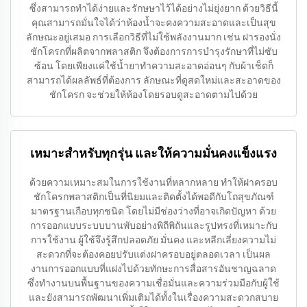
ซึ่งสามารถทำได้ง่ายและรักษษาไว้ได้อย่างไม่ยุ่งยาก ด้วยวิธีนี้
คุณสามารถมั่นใจได้ว่าห้องน้ำจะคงความสะอาดและเป็นสุข
ลักษณะอยู่เสมอ การเลือกวิธีที่ไม่ใช้พลังงานมาก เช่น ฝารองนั่ง
ชักโครกที่ผลิตจากพลาสติก จึงต้องการการบำรุงรักษาที่ไม่ซับ
ซ้อน โดยเพียงแค่ใช้น้ำยาทำความสะอาดอ่อนๆ กับผ้าเช็ดก็
สามารถได้ผลลัพธ์ที่ต้องการ ลักษณะที่ดูสดใหม่และสะอาดของ
ชักโครก จะช่วยให้ห้องโดยรอบดูสะอาดตามไปด้วย
เหมาะสำหรับทุกรุ่น และให้ความมั่นคงแข็งแรง
ด้วยความเหมาะสมในการใช้งานที่หลากหลาย ทำให้ฝาครอบ
ชักโครกพลาสติกเป็นที่นิยมและติดตั้งได้พอดีกับโถสุขภัณฑ์
มาตรฐานเกือบทุกชนิด โดยไม่มีช่องว่างที่อาจเกิดปัญหา ด้วย
การออกแบบระบบบานพับอย่างพิถีพิถันและรูปทรงที่เหมาะกับ
การใช้งาน ผู้ใช้จึงรู้สึกปลอดภัย มั่นคง และหลีกเลี่ยงความไม่
สะดวกที่จะต้องคอยปรับแต่งฝาครอบอยู่ตลอดเวลา เป็นผล
งานการออกแบบที่แฝงไปด้วยทักษะการสื่อสารอันชาญฉลาด
ซึ่งทำงานบนพื้นฐานของความเชื่อมั่นและความร่วมมือกับผู้ใช้
และยังสามารถพัฒนาเพิ่มเติมได้ทั้งในเรื่องความสะดวกสบาย