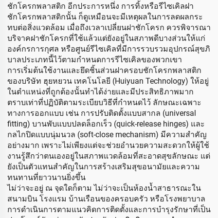
ชักโครกพลาสติก อีกประการหนึ่ง การทิ้งหรือรีไซเคิลฝา
ชักโครกพลาสติกนั้น ก็ดูเหมือนจะมีเหตุผลในการลดผลกระ
ทบต่อสิ่งแวดล้อม เมื่อถึงเวลาเปลี่ยนฝาชักโครก ควรพิจารณา
บริจาคฝาชักโครกที่ใช้แล้วแต่ยังอยู่ในสภาพดีบางส่วนให้แก่
องค์กรการกุศล หรือศูนย์รีไซเคิลที่มีการรวบรวมอุปกรณ์สุขภิ
บาลประเภทนี้ไว้ตามกำหนดการรีไซเคิลของพวกเขา
การเริ่มต้นใช้งานและยึดชิ้นส่วนฝาครอบชักโครกพลาสติก
ของบริษัท ฮุยหยวน เทคโนโลยี (Huiyuan Technology) ให้อยู่
ในตำแหน่งที่ถูกต้องนั้นทำได้ง่ายและมีประสิทธิภาพมาก
ตราบเท่าที่ปฏิบัติตามระเบียบวิธีที่กำหนดไว้ ลักษณะเฉพาะ
ทางการออกแบบ เช่น การปรับติดตั้งแบบสากล (universal
fitting) บานพับแบบปลดล็อกเร็ว (quick-release hinges) และ
กลไกปิดแบบนุ่มนวล (soft-close mechanism) มีความสำคัญ
อย่างมาก เพราะไม่เพียงแต่จะช่วยอำนวยความสะดวกให้ผู้ใช้
งานรู้สึกว่าตนเองอยู่ในสภาพแวดล้อมที่สะอาดสุขลักษณะ แต่
ยังเป็นตัวแทนสำคัญในการสร้างเสริมสุขอนามัยและความ
ทนทานที่ยาวนานยิ่งขึ้น
ไม่ว่าจะอยู่ ณ จุดใดก็ตาม ไม่ว่าจะเป็นห้องน้ำสาธารณะใน
สนามบิน โรงแรม บ้านเรือนของครอบครัว หรือโรงพยาบาล
การดำเนินการตามแนวคิดการติดตั้งและการบำรุงรักษาที่เป็น