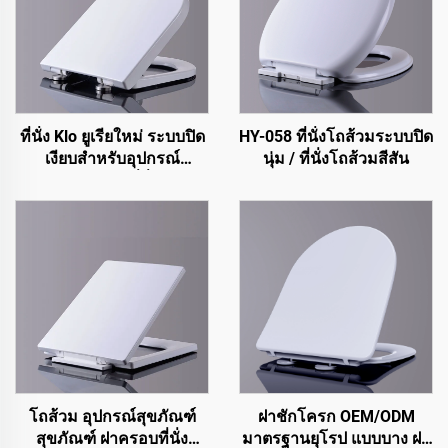
ที่นั่ง Klo ยูเรียใหม่ ระบบปิด
HY-058 ที่นั่งโถส้วมระบบปิด
เงียบสำหรับอุปกรณ์
นุ่ม / ที่นั่งโถส้วมสีสัน
สุขภัณฑ์ Klo ที่นั่ง Klo
สำหรับโคลเซต
โถส้วม อุปกรณ์สุขภัณฑ์
ฝาชักโครก OEM/ODM
สุขภัณฑ์ ฝาครอบที่นั่ง
มาตรฐานยุโรป แบบบาง ฝา