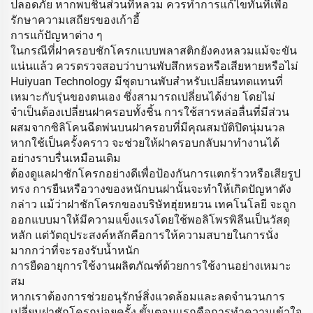
ปลอดภัย หากพบชิ้นส่วนที่หลวม ควรทำการแก้ไขทันทีเพื่อ
รักษาความเสถียรของเก้าอี้
การแก้ปัญหาต่าง ๆ
ในกรณีที่ฝาครอบชักโครกแบบพลาสติกยังคงหลวมแม้จะขัน
แน่นแล้ว ควรตรวจสอบว่าบานพับสึกหรอหรือเสียหายหรือไม่
Huiyuan Technology มีชุดบานพับสำหรับเปลี่ยนทดแทนที่
เหมาะกับรุ่นของตนเอง ซึ่งสามารถเปลี่ยนได้ง่าย โดยไม่
จำเป็นต้องเปลี่ยนฝาครอบทั้งชิ้น การใช้สารหล่อลื่นที่มีส่วน
ผสมจากซิลิโคนฉีดพ่นบนฝาครอบที่มีคุณสมบัติปิดนุ่มนวล
หากใช้เป็นครั้งคราว จะช่วยให้ฝาครอบกลับมาทำงานได้
อย่างราบรื่นเหมือนเดิม
ต้องดูแลฝาชักโครกอย่างดีเพื่อป้องกันการแตกร้าวหรือเสียรูป
ทรง การยืนหรือวางของหนักบนฝานั้นจะทำให้เกิดปัญหาดัง
กล่าว แม้ว่าฝาชักโครกของบริษัทฮุ่ยหยวน เทคโนโลยี จะถูก
ออกแบบมาให้มีความแข็งแรงโดยใช้พอลิโพรพิลีนเป็นวัสดุ
หลัก แต่วัตถุประสงค์หลักคือการให้ความสบายในการนั่ง
มากกว่าที่จะรองรับน้ำหนัก
การยืดอายุการใช้งานผลิตภัณฑ์ด้วยการใช้งานอย่างเหมาะ
สม
หากเราต้องการช่วยอนุรักษ์สิ่งแวดล้อมและลดจำนวนการ
เปลี่ยนฝาชักโครกบ่อยครั้ง ขั้นตอนแรกคือการทำความเข้าใจ