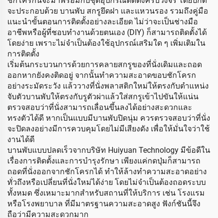
ชักโครกนี้จะมาพร้อมกับชุดอุปกรณ์ติดตั้งครบวงจร โดยปกติ
จะประกอบด้วย บานพับ สกรูยึดฝา และแหวนรอง รวมถึงคู่มือ
แนะนำขั้นตอนการติดตั้งอย่างละเอียด ไม่ว่าจะเป็นช่างมือ
อาชีพหรือผู้ที่ชอบทำงานด้วยตนเอง (DIY) ก็สามารถติดตั้งได้
โดยง่าย เพราะไม่จำเป็นต้องใช้อุปกรณ์เสริมใด ๆ เพิ่มเติมใน
การติดตั้ง
เริ่มต้นกระบวนการด้วยการคลายสกรูของที่นั่งเดิมและถอด
ออกหากยังคงติดอยู่ จากนั้นทำความสะอาดขอบชักโครก
อย่างระมัดระวัง แล้ววางที่นั่งพลาสติกใหม่ให้ตรงกับตำแหน่ง
จับตัวบานพับให้ตรงกับรูตัวผ่าแล้วใส่สกรูเข้าไปขันให้แน่น
ตรวจสอบว่าที่นั่งสามารถเลื่อนขึ้นลงได้อย่างสะดวกและ
ทรงตัวได้ดี หากเป็นแบบมีบานพับปิดนุ่ม ควรตรวจสอบว่าที่นั่ง
จะปิดลงอย่างมีการควบคุมโดยไม่มีเสียงดัง เพื่อให้มั่นใจว่าใช้
งานได้ดี
บานพับแบบปลดเร็วจากบริษัท Huiyuan Technology มีข้อดีใน
เรื่องการติดตั้งและการบำรุงรักษา เพียงแค่กดปุ่มก็สามารถ
ถอดที่นั่งออกจากชักโครกได้ ทำให้ล้างทำความสะอาดอย่าง
ทั่วถึงหรือเปลี่ยนที่นั่งใหม่ได้ง่าย โดยไม่จำเป็นต้องถอดระบบ
ทั้งหมด ซึ่งเหมาะมากสำหรับสถานที่ให้บริการ เช่น โรงแรม
หรือโรงพยาบาล ที่มีมาตรฐานความสะอาดสูง ฟังก์ชันนี้จึง
ถือว่ามีความสะดวกมาก