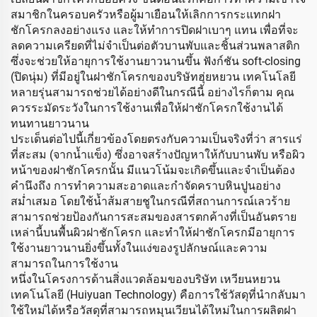
สมาชิกในครอบครัวหรือผู้มาเยือนให้เลิกการกระแทกฝา
ชักโครกลงอย่างแรง และให้ทำการปิดฝาเบาๆ แทน เพื่อที่จะ
ลดความเครียดที่ไม่จำเป็นต่อตัวบานพับและชิ้นส่วนพลาสติก
ซึ่งจะช่วยให้อายุการใช้งานยาวนานขึ้น ฟังก์ชัน soft-closing
(ปิดนุ่ม) ที่มีอยู่ในฝาชักโครกของบริษัทฮุ่ยหยวน เทคโนโลยี
หลายรุ่นสามารถช่วยได้อย่างดีในกรณีนี้ อย่างไรก็ตาม คุณ
ควรระมัดระวังในการใช้งานเพื่อให้ฝาชักโครกใช้งานได้
ทนทานยาวนาน
ประเด็นต่อไปนี้เกี่ยวข้องโดยตรงกับความเป็นจริงที่ว่า สารแร่
ที่สะสม (จากน้ำแข็ง) ซึ่งอาจสร้างปัญหาให้กับบานพับ หรือผิว
หน้าของฝาชักโครกนั้น มีแนวโน้มจะเกิดขึ้นและจำเป็นต้อง
คำนึงถึง การทำความสะอาดและกำจัดคราบหินปูนอย่าง
สม่ำเสมอ โดยใช้น้ำส้มสายชูในกรณีที่สถานการณ์เลวร้าย
สามารถช่วยป้องกันการสะสมของสารตกค้างที่เป็นอันตราย
เหล่านี้บนพื้นผิวฝาชักโครก และทำให้ฝาชักโครกมีอายุการ
ใช้งานยาวนานยิ่งขึ้นทั้งในแง่ของรูปลักษณ์และความ
สามารถในการใช้งาน
หนึ่งในโครงการด้านสิ่งแวดล้อมของบริษัท เหวียนหยวน
เทคโนโลยี (Huiyuan Technology) คือการใช้วัสดุที่นำกลับมา
ใช้ใหม่ได้หรือวัสดุที่สามารถหมุนเวียนได้ใหม่ในการผลิตฝา