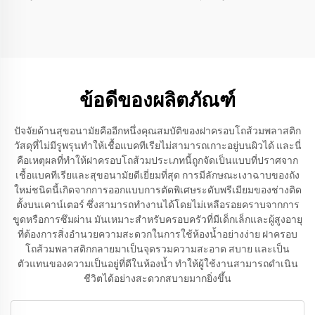
โถส้วมสำหรับโถส้วมรูปทรง
ครอบชักโครกพร้อมระบบ
สี่เหลี่ยม
ถอดออกได้รวดเร็วสำหรับ
อุปกรณ์ในห้องน้ำ
ข้อดีของผลิตภัณฑ์
ปัจจัยด้านสุขอนามัยคืออีกหนึ่งคุณสมบัติของฝาครอบโถส้วมพลาสติก
วัสดุที่ไม่มีรูพรุนทำให้เชื้อแบคทีเรียไม่สามารถเกาะอยู่บนผิวได้ และนี่
คือเหตุผลที่ทำให้ฝาครอบโถส้วมประเภทนี้ถูกจัดเป็นแบบที่ปราศจาก
เชื้อแบคทีเรียและสุขอนามัยดีเยี่ยมที่สุด การมีลักษณะเงาฉาบของถัง
ใหม่ชนิดนี้เกิดจากการออกแบบการตัดพิเศษระดับพรีเมียมของช่างติด
ตั้งบนเคาน์เตอร์ ซึ่งสามารถทำงานได้โดยไม่เหลือรอยคราบจากการ
ขูดหรือการซึมผ่าน มันเหมาะสำหรับครอบครัวที่มีเด็กเล็กและผู้สูงอายุ
ที่ต้องการสิ่งอำนวยความสะดวกในการใช้ห้องน้ำอย่างง่าย ฝาครอบ
โถส้วมพลาสติกกลายมาเป็นจุดรวมความสะอาด สบาย และเป็น
ตัวแทนของความเป็นอยู่ที่ดีในห้องน้ำ ทำให้ผู้ใช้งานสามารถดำเนิน
ชีวิตได้อย่างสะดวกสบายมากยิ่งขึ้น