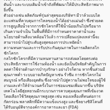
ดันน้ำ และระบบเติมน้ำเข้าถังที่พัฒนาให้มีประสิทธิภาพมาก
ยิ่งขึ้น
ตัวอย่างเช่น ผลิตภัณฑ์รุ่นล่าสุดของบริษัทฯ มีวาล์วแบบได
อะแฟรมที่ควบคุมการไหลของน้ำได้อย่างแม่นยำ ซึ่งช่วยลด
การสูญเสียน้ำจากการชักโครกที่ใช้น้ำน้อยเกินไปหรือมาก
เกินความจำเป็น ในพื้นที่ที่มีการกำหนดราคาค่าน้ำและ
นโยบายด้านสิ่งแวดล้อมไว้แล้ว การเปลี่ยนแปลงเหล่านี้จะ
สามารถนำไปสู่ระดับสูงสุดของการประหยัดน้ำ
ความทนทานและการรับประกันคุณภาพในการผลิตกลไก
ชักโครก
กลไกชักโครกที่มีความทนทานสามารถส่งผลโดยตรงต่อ
ประสิทธิภาพการใช้งานห้องน้ำ และยังเป็นปัจจัยสำคัญในการ
ลดค่าใช้จ่ายด้านการบำรุงรักษา อย่างไรก็ตาม หากชิ้นส่วนมี
คุณภาพต่ำ ระบบอาจเกิดปัญหาเช่น รั่วซึม การชักโครกไม่
สมบูรณ์ หรือเสียงอุดตัน ซึ่งอาจนำไปสู่ความไม่พอใจของผู้ใช้
งานและทำให้จำนวนครั้งในการซ่อมแซมเพิ่มมากขึ้น บริษัท
เทคโนโลยีฮุ่ยหยวนมีกระบวนการควบคุมคุณภาพที่เข้มงวด
โดยเลือกใช้วัสดุคุณภาพสูงสุด เช่น ทองเหลืองที่ทนต่อการ
กัดกร่อน พลาสติกที่มีความแข็งแรงสูง และซีลยางซิลิโคนที่
ได้รับอนุมัติจากองค์การอาหารและยา (FDA)