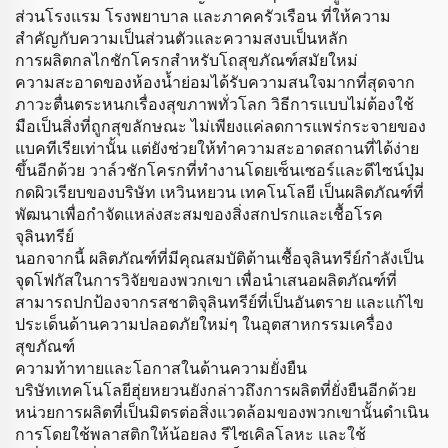
ส่วนโรงแรม โรงพยาบาล และภาคครัวเรือน ที่ให้ความ
สำคัญกับความเป็นส่วนตัวและความสงบเป็นหลัก
การผลิตกลไกชักโครกสำหรับโถสุขภัณฑ์สมัยใหม่
ความสะอาดของห้องน้ำย่อมได้รับความสนใจมากที่สุดจาก
ภาวะตื่นตระหนกเรื่องสุขภาพทั่วโลก วิธีการแบบไม่ต้องใช้
มือเป็นสิ่งที่ถูกสุขลักษณะ ไม่เพียงแค่ลดการแพร่กระจายของ
แบคทีเรียเท่านั้น แต่ยังช่วยให้ทำความสะอาดสถานที่ได้ง่าย
ขึ้นอีกด้วย วาล์วชักโครกที่ทำงานโดยเซ็นเซอร์และดีไซน์ปุ่ม
กดผิวเรียบของบริษัท เหวินหยวน เทคโนโลยี เป็นผลิตภัณฑ์ที่
พัฒนาเพื่อกำจัดแหล่งสะสมของสิ่งสกปรกและเชื้อโรค
จุลินทรีย์
นอกจากนี้ ผลิตภัณฑ์ที่มีคุณสมบัติต้านเชื้อจุลินทรีย์กำลังเป็น
จุดโฟกัสในการวิจัยของพวกเขา เพื่อนำเสนอผลิตภัณฑ์ที่
สามารถปกป้องจากรสชาติจุลินทรีย์ที่เป็นอันตราย และแก้ไข
ประเด็นด้านความปลอดภัยใหม่ๆ ในอุตสาหกรรมเครื่อง
สุขภัณฑ์
ความท้าทายและโอกาสในด้านความยั่งยืน
บริษัทเทคโนโลยีฮุ่ยหยวนยังกล่าวถึงการผลิตที่ยั่งยืนอีกด้วย
หน่วยการผลิตที่เป็นมิตรต่อสิ่งแวดล้อมของพวกเขานั้นดำเนิน
การโดยใช้พลาสติกให้น้อยลง รีไซเคิลโลหะ และใช้