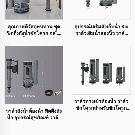
คุณภาพดีวัสดุทนทาน ชุด
อุปกรณ์เสริมถังเก็บน้ำ Klo
ฟิตติ้งถังน้ำชักโครก กลไก
วาล์วเติมน้ำสองนิ้ว วาล์ว
การกดน้ำสำหรับสุขภัณฑ์
ชักโครกคู่สำหรับ Klo จากผู้
WC
ผลิต
วาล์วทางเข้าห้องน้ำ วาล์ว
ชักโครกสำหรับชักโครก
วาล์วถังน้ำห้องน้ำ ฟิตติ้งถัง
แบบชิ้นเดียวและสองชิ้น
น้ำ อุปกรณ์สุขภัณฑ์ วาล์ว
โถส้วม วาล์วน้ำ UPC วาล์ว
ลอยถังน้ำ