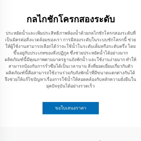
กลไกชักโครกสองระดับ
ประหยัดน้ำและเพิ่มประสิทธิภาพห้องน้ำด้วยกลไกชักโครกสองระดับที่
เป็นมิตรต่อสิ่งแวดล้อมของเรา การมีสองระดับในระบบชักโครกนี้ ช่วย
ให้ผู้ใช้งานสามารถเลือกได้ว่าจะใช้น้ำในระดับเต็มหรือระดับครึ่ง โดย
ขึ้นอยู่กับประเภทของสิ่งปฏิกูล ซึ่งช่วยประหยัดน้ำได้อย่างมาก
ผลิตภัณฑ์นี้มีคุณภาพตามมาตรฐานถังพักน้ำ และใช้งานง่ายมาก ทำให้
สามารถป้องกันการรั่วซึมได้เป็นเวลานาน สิ่งที่ยอดเยี่ยมเกี่ยวกับตัว
ผลิตภัณฑ์นี้คือสามารถใช้งานร่วมกับถังพักน้ำที่มีขนาดแตกต่างกันได้
จึงช่วยให้แก้ไขปัญหาเรื่องการใช้น้ำให้สอดคล้องกับหลักความยั่งยืนใน
ยุคปัจจุบันได้อย่างรวดเร็ว
ขอใบเสนอราคา