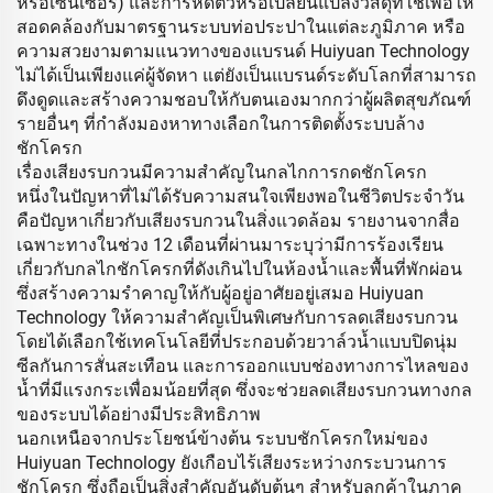
หรือเซ็นเซอร์) และการหดตัวหรือเปลี่ยนแปลงวัสดุที่ใช้เพื่อให้
สอดคล้องกับมาตรฐานระบบท่อประปาในแต่ละภูมิภาค หรือ
ความสวยงามตามแนวทางของแบรนด์ Huiyuan Technology
ไม่ได้เป็นเพียงแค่ผู้จัดหา แต่ยังเป็นแบรนด์ระดับโลกที่สามารถ
ดึงดูดและสร้างความชอบให้กับตนเองมากกว่าผู้ผลิตสุขภัณฑ์
รายอื่นๆ ที่กำลังมองหาทางเลือกในการติดตั้งระบบล้าง
ชักโครก
เรื่องเสียงรบกวนมีความสำคัญในกลไกการกดชักโครก
หนึ่งในปัญหาที่ไม่ได้รับความสนใจเพียงพอในชีวิตประจำวัน
คือปัญหาเกี่ยวกับเสียงรบกวนในสิ่งแวดล้อม รายงานจากสื่อ
เฉพาะทางในช่วง 12 เดือนที่ผ่านมาระบุว่ามีการร้องเรียน
เกี่ยวกับกลไกชักโครกที่ดังเกินไปในห้องน้ำและพื้นที่พักผ่อน
ซึ่งสร้างความรำคาญให้กับผู้อยู่อาศัยอยู่เสมอ Huiyuan
Technology ให้ความสำคัญเป็นพิเศษกับการลดเสียงรบกวน
โดยได้เลือกใช้เทคโนโลยีที่ประกอบด้วยวาล์วน้ำแบบปิดนุ่ม
ซีลกันการสั่นสะเทือน และการออกแบบช่องทางการไหลของ
น้ำที่มีแรงกระเพื่อมน้อยที่สุด ซึ่งจะช่วยลดเสียงรบกวนทางกล
ของระบบได้อย่างมีประสิทธิภาพ
นอกเหนือจากประโยชน์ข้างต้น ระบบชักโครกใหม่ของ
Huiyuan Technology ยังเกือบไร้เสียงระหว่างกระบวนการ
ชักโครก ซึ่งถือเป็นสิ่งสำคัญอันดับต้นๆ สำหรับลูกค้าในภาค