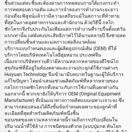
ชิ้นส่วนแต่ละชิ้นจะต้องผ่านการทดสอบภายใต้แรงกระทำ
การทดสอบความดัน และการจำลองการทำงานระยะยาว
ก่อนที่จะพิสูจน์แล้วว่ามีความเสถียรแม้ในสภาวะที่ท้าทาย
ที่สุดในภาคอุตสาหกรรมและสำนักงาน ด้วยวิธีนี้ กลไก
ชักโครกจึงรับประกันไม่เพียงแค่การทำงานที่ราบรื่นตั้งแต่วัน
แรกเท่านั้น แต่ยังคงประสิทธิภาพไว้ได้นานหลายปี จึงช่วยลด
การเปลี่ยนชิ้นส่วนและมลภาวะต่อสิ่งแวดล้อม
บริการแบบกำหนดเองและผู้ผลิตอุปกรณ์เดิม (OEM) ที่ให้
บริการโดยบริษัทเทคโนโลยีฮุ่ยหยวน ประเทศจีน
เนื่องจากบริษัททราบดีว่ามีความหลากหลายของดีไซน์โถ
สุขภัณฑ์ที่มีอยู่ในท้องตลาดและงานประยุกต์ใช้งานต่างๆ
Huiyuan Technology จึงเข้ามามีบทบาทในฐานะผู้ให้บริการ
แก้ไขปัญหา โดยนำเสนอช่วงผลิตภัณฑ์ที่หลากหลายของ
กลไกการกดชักโครกที่เหมาะกับการใช้งานที่แตกต่างกัน
นอกจากนี้ พวกเขายังให้บริการ OEM (Original Equipment
Manufacturer) ที่เน้นแนวทางการผลิตแบบเฉพาะเจาะจง ซึ่ง
สามารถตอบสนองได้ถึงขั้นข้อกำหนดเฉพาะของลูกค้าที่
ละเอียดที่สุดสำหรับผลิตภัณฑ์หนึ่งชิ้น
ขอบเขตของความหลากหลายนี้รวมถึงการปรับเปลี่ยนใน
ปริมาณน้ำที่ใช้ล้าง การชนิดของตัวกด (แบบปุ่มกด คันโยก