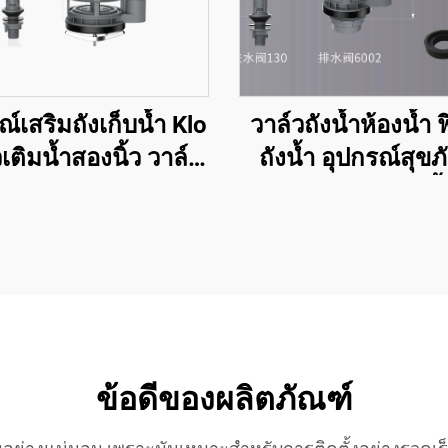
ณ์เสริมถังเก็บน้ำ Klo
วาล์วถังน้ำห้องน้ำ ฟ
เติมน้ำสองนิ้ว วาล์ว
ถังน้ำ อุปกรณ์สุขภ
รกคู่สำหรับ Klo จาก
วาล์วโถส้วม วาล์วน
ผู้ผลิต
วาล์วลอยถังน้
ข้อดีของผลิตภัณฑ์