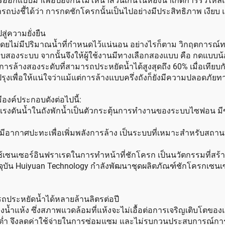
ารออกแบบมาเพื่อป้องกันไม่ให้น้ำส่วนเกินในห้องน้ำเกิดการรั่วไหลแ
ถบ่งชี้ได้ว่า การกดชักโครกนั้นเป็นไปอย่างมีประสิทธิภาพ เงียบ 
่ความยั่งยืน
ว โดยไม่มีปริมาณน้ำที่กำหนดไว้แน่นอน อย่างไรก็ตาม วิกฤตการ
กแบบสองระบบ จากนั้นจึงให้ผู้ใช้งานมีทางเลือกสองแบบ คือ กดแ
ไกการล้างสองระดับที่สามารถประหยัดน้ำได้สูงสุดถึง 60% เมื่อเที
ปรุงเพื่อให้แน่ใจว่าแม้แต่การล้างแบบครึ่งถังก็ยังมีความปลอดภั
ีองค์ประกอบดังต่อไปนี้:
ช้แรงดันน้ำในถังพักน้ำเป็นตัวกระตุ้นการทำงานของระบบไซฟอน มีข
่มีอากาศปะทะเพื่อเพิ่มพลังการล้าง เป็นระบบที่เหมาะสำหรับสถานท
ใช้เซนเซอร์อินฟราเรดในการทำหน้าที่ชักโครก เป็นนวัตกรรมที่ส
จุบัน Huiyuan Technology กำลังพัฒนาชุดผลิตภัณฑ์ชักโครกเซนเซ
ถประหยัดน้ำได้หลายล้านลิตรต่อปี
้ำแห้ง ซึ่งสภาพแวดล้อมที่แห้งจะไม่เอื้อต่อการเจริญเติบโตของแ
ลาดต่ำ จึงลดค่าใช้จ่ายในการซ่อมแซม และไม่รบกวนประสบการณ์การ