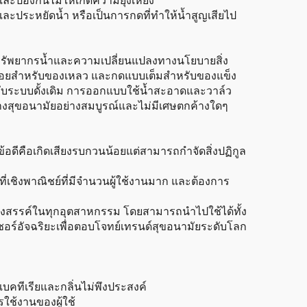
ละป้องกันไม่ให้เกิดความยุ่งเหยิง
และประหยัดน้ำ หรือเป็นการกดที่ทำให้น้ำสูญเสียไป
ณ์ทรัพยากรน้ำและความเปลี่ยนแปลงทางนโยบายสิ่ง
บบน้อยสำหรับของเหลว และกดแบบเต็มสำหรับของแข็ง
ยบกับระบบดั้งเดิม การออกแบบใช้น้ำสะอาดและวาล์ว
ยทางสุขอนามัยอย่างสมบูรณ์และไม่มีเศษตกค้างใดๆ
้อดีคือเกิดเสียงรบกวนน้อยแต่สามารถกำจัดสิ่งปฏิกูล
ี่เชิงพาณิชย์ที่มีจำนวนผู้ใช้งานมาก และต้องการ
ร้างสรรค์ในทุกอุตสาหกรรม โดยสามารถนำไปใช้ได้ทั้ง
อร์อัจฉริยะเพื่อตอบโจทย์เทรนด์สุขอนามัยระดับโลก
บคทีเรียและกลิ่นไม่พึงประสงค์
ใช้งานของผู้ใช้