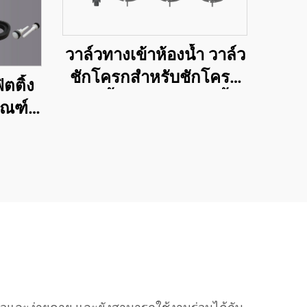
วาล์วทางเข้าห้องน้ำ วาล์ว
ชักโครกสำหรับชักโครก
ิตติ้ง
แบบชิ้นเดียวและสองชิ้น
ัณฑ์
้ำ UPC
ำ