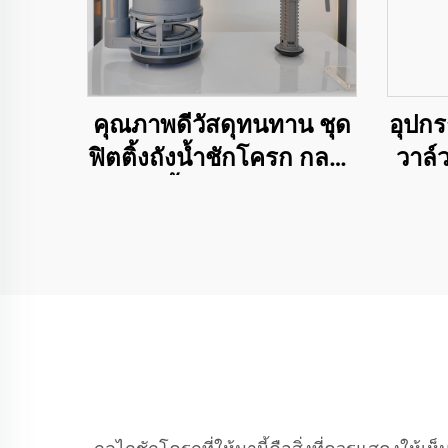
คุณภาพดีวัสดุทนทาน ชุด
อุปกร
ฟิตติ้งถังน้ำชักโครก กลไก
วาล์ว
การกดน้ำสำหรับสุขภัณฑ์
ชักโค
WC