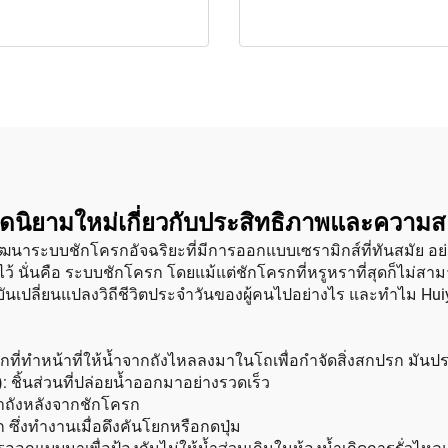
ดนิยามใหม่เกี่ยวกับประสิทธิภาพและความ
พัฒนาระบบชักโครกอัจฉริยะที่มีการออกแบบเซรามิกส์ที่ทันสมัย อย
ว้ นั่นคือ ระบบชักโครก โดยแม้แต่ชักโครกที่หรูหราที่สุดก็ไม่ส
เปลี่ยนแปลงวิถีชีวิตประจำวันของผู้คนไปอย่างไร และทำไม Huiyu
ี่ทำหน้าที่ให้น้ำจากถังไหลลงมาในโถเพื่อกำจัดสิ่งสกปรก มันประ
: ชิ้นส่วนที่ปล่อยน้ำออกมาอย่างรวดเร็ว
เข้าถังหลังจากชักโครก
ก ซึ่งทำงานเมื่อดึงคันโยกหรือกดปุ่ม