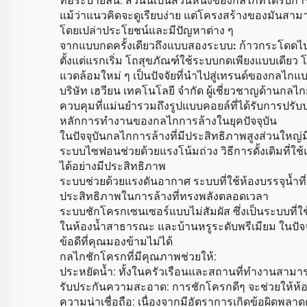
ท่อระบายล้น: ส่วนนี้เป็นส่วนหนึ่งของกลไกที่ได้รับก
แม้ว่าแนวคิดจะดูเรียบง่าย แต่โครงสร้างของมันสามาร
โดยเปล่าประโยชน์และมีปัญหาต่าง ๆ
จากแบบกดครั้งเดียวถึงแบบสองระบบ: ก้าวกระโดดไปสู
ตั้งแต่แรกเริ่ม โถสุขภัณฑ์ใช้ระบบกดเพียงแบบเดีย
แวดล้อมใหม่ ๆ เป็นปัจจัยที่นำไปสู่เทรนด์ของกลไ
บริษัท เฮวียน เทคโนโลยี จำกัด ผู้เชี่ยวชาญด้านกล
ควบคุมที่แม่นยำรวมถึงรูปแบบคอยล์ที่ได้รับการปรับ
หลักการทำงานของกลไกการล้างในยุคปัจจุบัน
ในปัจจุบันกลไกการล้างที่มีประสิทธิภาพสูงส่วนใหญ่ม
ระบบไซฟอนช่วยด้วยแรงโน้มถ่วง วิธีการดั้งเดิมที่ใ
ได้อย่างมีประสิทธิภาพ
ระบบช่วยด้วยแรงดันอากาศ ระบบที่ใช้ห้องบรรจุน้ำที
ประสิทธิภาพในการล้างที่ทรงพลังตลอดเวลา
ระบบชักโครกเซนเซอร์แบบไม่สัมผัส ซึ่งเป็นระบบที่
ในห้องน้ำสาธารณะ และบ้านหรูระดับพรีเมียม ในปัจ
ข้อดีที่คุณมองข้ามไม่ได้
กลไกชักโครกที่มีคุณภาพช่วยให้:
ประหยัดน้ำ: ทั้งในครัวเรือนและสถานที่ทำงานสามาร
รับประกันความสะอาด: การชักโครกดีๆ จะช่วยให้ห้องน
ความน่าเชื่อถือ: เนื่องจากมีอัตราการเกิดข้อผิดพ