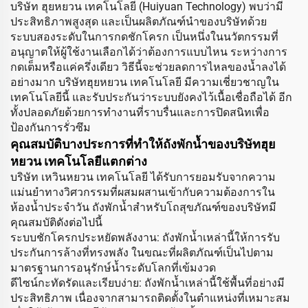
บริษัท ฮุยหยวน เทคโนโลยี (Huiyuan Technology) พบว่ามี
ประสิทธิภาพสูงสุด และเป็นผลิตภัณฑ์นำของบริษัทด้วย
ระบบสองระดับในการกดชักโครก เป็นหนึ่งในนวัตกรรมที่
อนุญาตให้ผู้ใช้งานเลือกได้ว่าต้องการแบบไหน ระหว่างการ
กดเต็มหรือแค่ครึ่งเดียว วิธีนี้จะช่วยลดการไหลของน้ำลงได้
อย่างมาก บริษัทฮุยหยวน เทคโนโลยี มีความเชี่ยวชาญใน
เทคโนโลยีนี้ และรับประกันว่าระบบยังคงไว้เนื้อเชื่อถือได้ อีก
ทั้งปลอดภัยด้วยการทำงานที่ราบรื่นและการปิดสนิทเพื่อ
ป้องกันการรั่วซึม
คุณสมบัติบางประการที่ทำให้ถังพักน้ำของบริษัทฮุย
หยวน เทคโนโลยีแตกต่าง
บริษัท เหวินหยวน เทคโนโลยี ได้รับการยอมรับจากความ
แม่นยำทางวิศวกรรมที่ผสมผสานเข้ากับความต้องการใน
ห้องน้ำประจำวัน ถังพักน้ำสำหรับโถสุขภัณฑ์ของบริษัทมี
คุณสมบัติดังต่อไปนี้
ระบบชักโครกประหยัดพลังงาน: ถังพักน้ำเหล่านี้ให้การรับ
ประกันการล้างที่ทรงพลัง ในขณะที่ผลิตภัณฑ์เป็นไปตาม
มาตรฐานการอนุรักษ์น้ำระดับโลกที่เข้มงวด
ดีไซน์กะทัดรัดและเรียบง่าย: ถังพักน้ำเหล่านี้ใช้พื้นที่อย่างมี
ประสิทธิภาพ เนื่องจากสามารถติดตั้งในตำแหน่งที่เหมาะสม