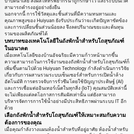
บำบัดน้ำเสีย ส่งผลให้ทรัพยากรน้ำถูกรักษาไว้ และระบบนิเวศ
สามารถดำรงอยู่อย่างยั่งยืน
นอกจากนี้ การใช้วัสดุและชิ้นส่วนที่มีความทนทานและ
คุณภาพสูงของ Huiyuan ยังรับประกันว่าจะเกิดปัญหาขัดข้อง
และการเปลี่ยนชิ้นส่วนน้อยลง จึงลดปริมาณขยะและต้นทุน
รวมของผลิตภัณฑ์ได้
บทบาทของเทคโนโลยีในถังพักน้ำสำหรับโถสุขภัณฑ์
ในอนาคต
เมื่อเทคโนโลยีของบ้านอัจฉริยะมีความก้าวหน้ามากขึ้น
ความสามารถในการใช้งานของถังพักน้ำสำหรับโถสุขภัณฑ์ก็
เพิ่มขึ้นตามไปด้วย Huiyuan Technology กำลังดำเนินการวิจัย
เกี่ยวกับการผสานรวมระบบเซ็นเซอร์สำหรับการเปิดน้ำล้าง
อัตโนมัติ การตรวจจับการรั่วซึมโดยใช้ปัญญาประดิษฐ์ (AI)
และการเชื่อมต่ออินเทอร์เน็ตในทุกสิ่ง (IoT) คุณสมบัติเหล่านี้
จะไม่เพียงแต่ลดโอกาสการสัมผัสเท่านั้น แต่ยังสามารถ
บริหารจัดการการใช้น้ำอย่างมีประสิทธิภาพผ่านระบบ IT อีก
ด้วย
เลือกถังพักน้ำสำหรับโถสุขภัณฑ์ให้เหมาะสมกับความ
ต้องการของคุณ
เมื่อคุณกำลังวางแผนห้องน้ำสำหรับที่อยู่อาศัย ห้องน้ำสำหรับ