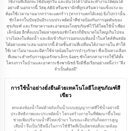
ใช้งานที่เลือกจะใช้มันทุกวัน และมั่นใจได้ว่ามันจะทำงานให้คุณได้
อย่างดี นอกจากนี้ วัสดุ ABS หรือเซรามิกที่ถูกเสริมความแข็งแรง จะ
ต้องใช้เวลานานมากกว่าจะแตกร้าว (หากว่าแตกได้เลย) ยิ่งไปกว่านั้น
ชักโครกในปัจจุบันมีระบบประหยัดน้ำที่ช่วยป้องกันการอุดตันของ
สุขภัณฑ์ และรักษาความสะอาดของโถสุขภัณฑ์ไว้ได้โดยใช้น้ำเพียง
เล็กน้อย อีกทั้งแบบใหม่ล่าสุดของชักโครกก็มีขนาดไม่ใหญ่เกินไปจน
วางไม่ลงในห้องน้ำ และยังเข้ากับการออกแบบห้องน้ำในสไตล์ทันสมัย
ได้อย่างเหมาะสม นอกจากนี้ ด้วยชิ้นส่วนที่เปลี่ยนได้ง่ายภายใน ทำให้
ใช้เวลาไม่นานและมีค่าใช้จ่ายน้อยในการบำรุงรักษา ซึ่งเป็นทางเลือก
ที่เหมาะสำหรับการดูแลรักษาเล็กๆ น้อยๆ ชักโครกสามารถใช้ได้ทั้ง
โครงการในบ้านและอาคารเชิงพาณิชย์ จึงมีชื่อเรียกอย่างหนึ่งว่า "สิ่ง
จำเป็นต้องมี"
การใช้น้ำอย่างยั่งยืนด้วยเทคโนโลยีโถสุขภัณฑ์สี
เขียว
ตกแต่งห้องน้ำใหม่ด้วยถังเก็บน้ำแบบสุญญากาศที่ใช้น้ำอย่างมี
ประสิทธิภาพและประหยัดน้ำ โครงสร้างภายในที่พัฒนาขึ้นใหม่
ช่วยเพิ่มปริมาณน้ำที่ไหลเข้ามา ในขณะเดียวกันก็ลดการสูญ
เสียน้ำ จึงเป็นวิธีหนึ่งในการใช้ชีวิตที่เป็นมิตรต่อสิ่งแวดล้อม