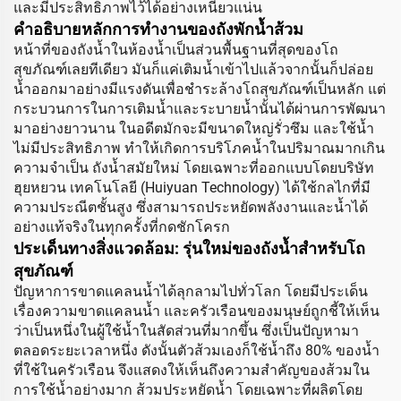
และมีประสิทธิภาพไว้ได้อย่างเหนียวแน่น
คำอธิบายหลักการทำงานของถังพักน้ำส้วม
หน้าที่ของถังน้ำในห้องน้ำเป็นส่วนพื้นฐานที่สุดของโถ
สุขภัณฑ์เลยทีเดียว มันก็แค่เติมน้ำเข้าไปแล้วจากนั้นก็ปล่อย
น้ำออกมาอย่างมีแรงดันเพื่อชำระล้างโถสุขภัณฑ์เป็นหลัก แต่
กระบวนการในการเติมน้ำและระบายน้ำนั้นได้ผ่านการพัฒนา
มาอย่างยาวนาน ในอดีตมักจะมีขนาดใหญ่รั่วซึม และใช้น้ำ
ไม่มีประสิทธิภาพ ทำให้เกิดการบริโภคน้ำในปริมาณมากเกิน
ความจำเป็น ถังน้ำสมัยใหม่ โดยเฉพาะที่ออกแบบโดยบริษัท
ฮุยหยวน เทคโนโลยี (Huiyuan Technology) ได้ใช้กลไกที่มี
ความประณีตชั้นสูง ซึ่งสามารถประหยัดพลังงานและน้ำได้
อย่างแท้จริงในทุกครั้งที่กดชักโครก
ประเด็นทางสิ่งแวดล้อม: รุ่นใหม่ของถังน้ำสำหรับโถ
สุขภัณฑ์
ปัญหาการขาดแคลนน้ำได้ลุกลามไปทั่วโลก โดยมีประเด็น
เรื่องความขาดแคลนน้ำ และครัวเรือนของมนุษย์ถูกชี้ให้เห็น
ว่าเป็นหนึ่งในผู้ใช้น้ำในสัดส่วนที่มากขึ้น ซึ่งเป็นปัญหามา
ตลอดระยะเวลาหนึ่ง ดังนั้นตัวส้วมเองก็ใช้น้ำถึง 80% ของน้ำ
ที่ใช้ในครัวเรือน จึงแสดงให้เห็นถึงความสำคัญของส้วมใน
การใช้น้ำอย่างมาก ส้วมประหยัดน้ำ โดยเฉพาะที่ผลิตโดย