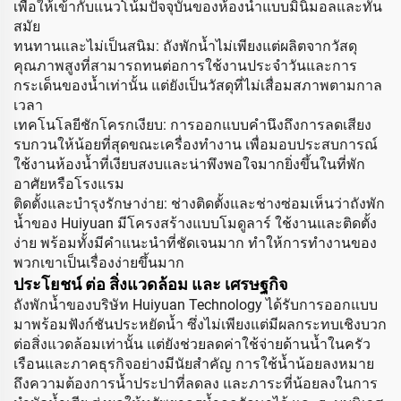
เพื่อให้เข้ากับแนวโน้มปัจจุบันของห้องน้ำแบบมินิมอลและทัน
สมัย
ทนทานและไม่เป็นสนิม: ถังพักน้ำไม่เพียงแต่ผลิตจากวัสดุ
คุณภาพสูงที่สามารถทนต่อการใช้งานประจำวันและการ
กระเด็นของน้ำเท่านั้น แต่ยังเป็นวัสดุที่ไม่เสื่อมสภาพตามกาล
เวลา
เทคโนโลยีชักโครกเงียบ: การออกแบบคำนึงถึงการลดเสียง
รบกวนให้น้อยที่สุดขณะเครื่องทำงาน เพื่อมอบประสบการณ์
ใช้งานห้องน้ำที่เงียบสงบและน่าพึงพอใจมากยิ่งขึ้นในที่พัก
อาศัยหรือโรงแรม
ติดตั้งและบำรุงรักษาง่าย: ช่างติดตั้งและช่างซ่อมเห็นว่าถังพัก
น้ำของ Huiyuan มีโครงสร้างแบบโมดูลาร์ ใช้งานและติดตั้ง
ง่าย พร้อมทั้งมีคำแนะนำที่ชัดเจนมาก ทำให้การทำงานของ
พวกเขาเป็นเรื่องง่ายขึ้นมาก
ประโยชน์ ต่อ สิ่งแวดล้อม และ เศรษฐกิจ
ถังพักน้ำของบริษัท Huiyuan Technology ได้รับการออกแบบ
มาพร้อมฟังก์ชันประหยัดน้ำ ซึ่งไม่เพียงแต่มีผลกระทบเชิงบวก
ต่อสิ่งแวดล้อมเท่านั้น แต่ยังช่วยลดค่าใช้จ่ายด้านน้ำในครัว
เรือนและภาคธุรกิจอย่างมีนัยสำคัญ การใช้น้ำน้อยลงหมาย
ถึงความต้องการน้ำประปาที่ลดลง และภาระที่น้อยลงในการ