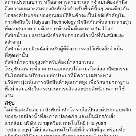
สถานประกอบการ หรืออาคารสาธารณะ ก็จำเป็นต้องคำนึง
ถึงความเหมาะสมของถังพักน้ำสำหรับพื้นที่นั้นๆ เช่นเดียวกัน
โดยองค์ประกอบของคุณสมบัติสินค้าจะเป็นปัจจัยสำคัญใน
การตัดสินใจ Huiyuan Technology มีผลิตภัณฑ์หลากหลายรุ่น
ที่ตอบสนองความต้องการด้านพื้นที่แตกต่างกัน ได้แก่
ถังพักน้ำแบบแขวนผนังสำหรับตกแต่งห้องน้ำที่ทันสมัยและ
สง่างาม
ถังพักน้ำแบบฝังผนังสำหรับผู้ที่ต้องการคงไว้เพียงสิ่งจำเป็น
ที่สุดเท่านั้น
ถังพักน้ำความจุสูงสำหรับห้องน้ำสาธารณะ
โซลูชันเฉพาะที่สามารถออกแบบได้ตามสไตล์สถาปัตยกรรม
อันโดดเด่น หรือระบบท่อประปาที่มีความเฉพาะทาง
บริษัทฯ มุ่งเน้นการผลิตสินค้าคุณภาพสูง เพื่อรักษามาตรฐาน
ที่สม่ำเสมอทั้งในกระบวนการผลิตและประสิทธิภาพการใช้
งาน
สรุป
ไม่มีข้อสงสัยเลยว่า ถังพักน้ำชักโครกถือเป็นองค์ประกอบหลัก
ของระบบห้องน้ำที่สะอาด ปลอดภัย และเป็นมิตรกับสิ่ง
แวดล้อม บริษัท เหวยฺเหวียน เทคโนโลยี (Huiyuan
Technology) ได้นำเสนอเทคโนโลยีที่ล้ำสมัยที่สุด พร้อมทั้ง