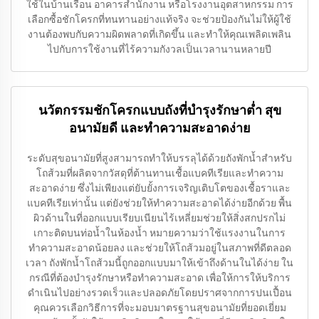
ใช้ในบ้านเรือน อาคารสำนักงาน หรือโรงงานอุตสาหกรรม การ
เลือกซื้อชักโครกที่ทนทานอย่างแท้จริง จะช่วยป้องกันไม่ให้ผู้ใช้
งานต้องพบกับความผิดพลาดที่เกิดขึ้น และทำให้คุณเพลิดเพลิน
ไปกับการใช้งานที่ไร้ความกังวลเป็นเวลานานหลายปี
นวัตกรรมชักโครกแบบถังที่บำรุงรักษาต่ำ สุข
อนามัยดี และทำความสะอาดง่าย
ระดับสุขอนามัยที่สูงสามารถทำให้บรรลุได้ด้วยถังพักน้ำสำหรับ
โถส้วมที่ผลิตจากวัสดุที่ต้านทานเชื้อแบคทีเรียและทำความ
สะอาดง่าย ซึ่งไม่เพียงแต่ยับยั้งการเจริญเติบโตของเชื้อราและ
แบคทีเรียเท่านั้น แต่ยังช่วยให้ทำความสะอาดได้ง่ายอีกด้วย พื้น
ผิวด้านในที่ออกแบบเรียบเนียนไร้เหลี่ยมช่วยให้สิ่งสกปรกไม่
เกาะติดบนท่อน้ำในห้องน้ำ หมายความว่าใช้แรงงานในการ
ทำความสะอาดน้อยลง และช่วยให้โถส้วมอยู่ในสภาพที่ดีตลอด
เวลา ถังพักน้ำโถส้วมนี้ถูกออกแบบมาให้เข้าถึงด้านในได้ง่าย ใน
กรณีที่ต้องบำรุงรักษาหรือทำความสะอาด เพื่อให้การให้บริการ
ดำเนินไปอย่างรวดเร็วและปลอดภัยโดยปราศจากการปนเปื้อน
คุณควรเลือกวิธีการที่จะมอบมาตรฐานสุขอนามัยที่ยอดเยี่ยม