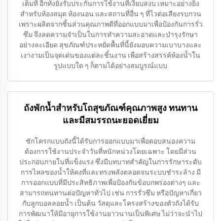
เต็มที่ อีกทั้งยังรับประกันการใช้งานที่เงียบสงบ เหมาะอย่างยิ่ง
สำหรับห้องสมุด ห้องนอน และสถานที่อื่น ๆ ที่ไวต่อเสียงรบกวน
เพราะผลิตจากชิ้นส่วนคุณภาพดีที่ออกแบบมาเพื่อป้องกันการรั่ว
ซึม จึงลดความจำเป็นในการทำความสะอาดและบำรุงรักษา
อย่างละเอียด สุขภัณฑ์ประหยัดพื้นที่นี้ยังมอบความเบาบางและ
เงางามเป็นจุดเด่นของแต่ละชิ้นงาน เพื่อสร้างสรรค์ห้องน้ำใน
รูปแบบใด ๆ ก็ตามได้อย่างสมบูรณ์แบบ
ถังพักน้ำสำหรับโถสุขภัณฑ์คุณภาพสูง ทนทาน
และมีสมรรถนะยอดเยี่ยม
ชักโครกแบบถังนี้ได้รับการออกแบบมาเพื่อตอบสนองความ
ต้องการใช้งานประจำวันที่หนักหน่วงโดยเฉพาะ โดยมีส่วน
ประกอบภายในที่แข็งแรง ซึ่งมีบทบาทสำคัญในการรักษาระดับ
การไหลของน้ำให้คงที่และทรงพลังตลอดจนระบบชำระล้าง มี
การออกแบบที่มีประสิทธิภาพเพื่อป้องกันข้อบกพร่องต่างๆ และ
สามารถทนทานต่อปัญหาทั่วไป เช่น การรั่วซึม หรือปัญหาเกี่ยว
กับลูกบอลลอยน้ำ เป็นต้น วัสดุและโครงสร้างของตัวถังได้รับ
การพัฒนาให้มีอายุการใช้งานยาวนานเป็นพิเศษ ไม่ว่าจะนำไป