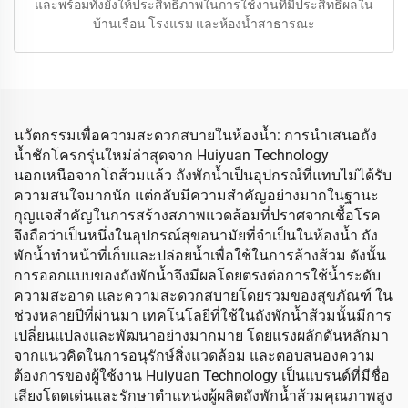
และพร้อมทั้งยังให้ประสิทธิภาพในการใช้งานที่มีประสิทธิผลใน
บ้านเรือน โรงแรม และห้องน้ำสาธารณะ
นวัตกรรมเพื่อความสะดวกสบายในห้องน้ำ: การนำเสนอถัง
น้ำชักโครกรุ่นใหม่ล่าสุดจาก Huiyuan Technology
นอกเหนือจากโถส้วมแล้ว ถังพักน้ำเป็นอุปกรณ์ที่แทบไม่ได้รับ
ความสนใจมากนัก แต่กลับมีความสำคัญอย่างมากในฐานะ
กุญแจสำคัญในการสร้างสภาพแวดล้อมที่ปราศจากเชื้อโรค
จึงถือว่าเป็นหนึ่งในอุปกรณ์สุขอนามัยที่จำเป็นในห้องน้ำ ถัง
พักน้ำทำหน้าที่เก็บและปล่อยน้ำเพื่อใช้ในการล้างส้วม ดังนั้น
การออกแบบของถังพักน้ำจึงมีผลโดยตรงต่อการใช้น้ำระดับ
ความสะอาด และความสะดวกสบายโดยรวมของสุขภัณฑ์ ใน
ช่วงหลายปีที่ผ่านมา เทคโนโลยีที่ใช้ในถังพักน้ำส้วมนั้นมีการ
เปลี่ยนแปลงและพัฒนาอย่างมากมาย โดยแรงผลักดันหลักมา
จากแนวคิดในการอนุรักษ์สิ่งแวดล้อม และตอบสนองความ
ต้องการของผู้ใช้งาน Huiyuan Technology เป็นแบรนด์ที่มีชื่อ
เสียงโดดเด่นและรักษาตำแหน่งผู้ผลิตถังพักน้ำส้วมคุณภาพสูง