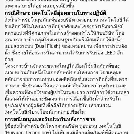
สะดวกสบายได้อย่างสมบูรณ์ยิ่งขึ้น
กรณีศึกษา: เทคโนโลยีฮุ่ยหยวนในทางปฏิบัติ
ถังน้ำสำหรับโถสุขภัณฑ์ของบริษัท เหวยหยวน เทคโนโลยี ได้
รับเลือกใช้ในโครงการที่อยู่อาศัยและโครงการเชิงพาณิชย์
หลายแห่งที่มีศักยภาพในการสร้างผลกำไรให้กับบริษัท โดย
เฉพาะอย่างยิ่ง กลุ่มโรงแรมหรูระดับพรีเมียมเลือกใช้ถังน้ำ
แบบสองระบบ (Dual Flush) ของเหวยหยวน เพื่อการประหยัด
น้ำ ซึ่งช่วยให้อาคารนั้นสามารถได้รับการรับรอง LEED อีก
ด้วย
โครงการบ้านจัดสรรขนาดใหญ่ได้เลือกใช้ผลิตภัณฑ์ของ
เหวยหยวนเป็นหนึ่งในเอกลักษณ์ของโครงการ โดยเหตุผล
หลักมาจากการทนทานของผลิตภัณฑ์และการติดตั้งที่สะดวก
ง่ายดาย ซึ่งยังส่งผลให้ลดความจำเป็นในการบำรุงรักษา และ
เพิ่มความพึงพอใจของผู้เช่าในระยะยาว กรณีการใช้งานเหล่า
นี้แสดงให้เห็นอย่างชัดเจนว่า การเลือกซื้อถังน้ำสำหรับโถ
สุขภัณฑ์จากผู้ผลิตที่เชื่อถือได้อย่างบริษัท เหวยหยวน
เทคโนโลยี มีประโยชน์มากมายเพียงใด
การสนับสนุนและรับประกันหลังการขาย
ผู้ซื้อถังน้ำสำหรับชักโครกจากบริษัท หุยหยวน เทคโนโลยี
(Huiyuan Technology) ไม่เพียงแต่เลือกผลิตภัณฑ์ที่มีคุณภาพ