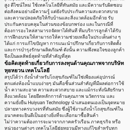
สูง ดีไซน์ใหม่ ใช้เทคโนโลยีที่ทันสมัย และมีความรับผิดชอบ
ต่อสังคมอย่างมีความรู้ แต่ยังรับประกันความสะดวกสบาย
และความปลอดภัยให้กับบ้านและสิ่งแวดล้อมอีกด้วย รับ
ประกันครอบคลุมในส่วนของข้อบกพร่อง และในกรณีที่
ต้องการอะไหล่สามารถจัดหาได้ทันที ทีมบริการลูกค้าได้รับ
การฝึกอบรมให้สามารถให้ความช่วยเหลือในประเด็นต่าง ๆ
ได้แก่ การแก้ไขปัญหา การแนะนำปรึกษาเกี่ยวกับการติดตั้ง
และการบำรุงรักษาผลิตภัณฑ์ ดังนั้น ความพึงพอใจของลูกค้า
จึงเป็นผลลัพธ์สุดท้ายที่สำคัญที่สุด
ข้อคิดสุดท้ายเกี่ยวกับการลงทุนด้านคุณภาพจากบริษัท
หุยหยวน เทคโนโลยี
สรุปได้ว่า ถังน้ำสำหรับโถสุขภัณฑ์ไม่ใช่เพียงแค่อุปกรณ์
ตกแต่งห้องน้ำแบบง่ายๆ มันคือชิ้นส่วนสำคัญที่มีผลต่อการใช้
น้ำ ความสะอาด ความสะดวกสบาย และแม้กระทั่งนิสัยรักษา
สิ่งแวดล้อม โดยยึดหลักการด้านคุณภาพ นวัตกรรม และ
ความยั่งยืน Huiyuan Technology นำเสนอตนเองเป็นจุดหมาย
ปลายทางครบวงจรที่ทันสมัย ซึ่งผู้ใช้งานถังน้ำโถสุขภัณฑ์ใน
อนาคตจะยินดีเป็นอย่างยิ่งที่จะเลือกมาซื้อสินค้า
ไม่ว่าความต้องการจะมาจากภาคครัวเรือน ภาคธุรกิจ หรือ
หน่วยงานต่างๆ เทคโนโลยีฮุ่ยหยวนมีทางแก้ไขสำหรับทุก