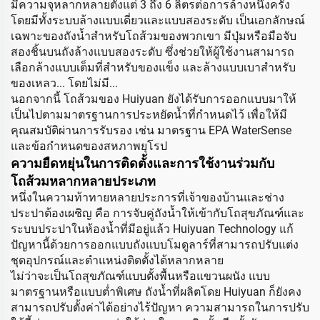
มีความจุหลากหลายตั้งแต่ 3 ถึง 6 ลิตรต่อการล้างหนึ่งครั้ง
โดยมีทั้งระบบล้างแบบเดี่ยวและแบบสองระดับ เป็นเอกลักษณ์
เฉพาะของถังน้ำสำหรับโถส้วมของพวกเขา มีปุ่มหรือมือจับ
สองชิ้นบนถังล้างแบบสองระดับ ซึ่งช่วยให้ผู้ใช้งานสามารถ
เลือกล้างแบบเต็มที่สำหรับของแข็ง และล้างแบบเบาสำหรับ
ของเหลว... โดยไม่มี...
นอกจากนี้ โถส้วมของ Huiyuan ยังได้รับการออกแบบมาให้
เป็นไปตามมาตรฐานการประหยัดน้ำที่กำหนดไว้ เพื่อให้มี
คุณสมบัติผ่านการรับรอง เช่น มาตรฐาน EPA WaterSense
และข้อกำหนดของสหภาพยุโรป
ความยืดหยุ่นในการติดตั้งและการใช้งานร่วมกับ
โถส้วมหลากหลายประเภท
หนึ่งในความท้าทายหลายประการที่เจ้าของบ้านและช่าง
ประปาต้องเผชิญ คือ การจับคู่ถังน้ำให้เข้ากับโถสุขภัณฑ์และ
ระบบประปาในห้องน้ำที่มีอยู่แล้ว Huiyuan Technology แก้
ปัญหานี้ด้วยการออกแบบถังแบบโมดูลาร์ที่สามารถปรับแต่ง
ชุดอุปกรณ์และตำแหน่งติดตั้งได้หลากหลาย
ไม่ว่าจะเป็นโถสุขภัณฑ์แบบตั้งพื้นหรือแขวนผนัง แบบ
มาตรฐานหรือแบบต่ำพิเศษ ถังน้ำที่ผลิตโดย Huiyuan ก็ยังคง
สามารถปรับตั้งค่าได้อย่างไร้ปัญหา ความสามารถในการปรับ