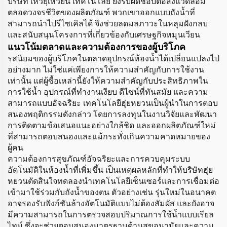
บริษัท เหวยฺเหวียน เทคโนโลยี ยังรับผิดชอบต่อสิ่งแวดล้อม
ตลอดวงจรชีวิตของผลิตภัณฑ์ พวกเขาออกแบบถังน้ำที่
สามารถนำไปรีไซเคิลได้ จึงช่วยลดมลภาวะในหลุมฝังกลบ
และสนับสนุนโครงการที่เกี่ยวข้องกับเศรษฐกิจหมุนเวียน
แนวโน้มตลาดและความต้องการของผู้บริโภค
รสนิยมของผู้บริโภคในตลาดอุปกรณ์ห้องน้ำได้เปลี่ยนแปลงไป
อย่างมาก ไม่ใช่แค่เพียงการให้ความสำคัญกับการใช้งาน
เท่านั้น แต่ผู้ซื้อเหล่านี้ยังให้ความสำคัญกับประสิทธิภาพใน
การใช้น้ำ อุปกรณ์ที่ทำงานเงียบ ดีไซน์ที่ทันสมัย และความ
สามารถแบบอัจฉริยะ เทคโนโลยีฮุ่ยหยวนเป็นผู้นำในการตอบ
สนองพฤติกรรมดังกล่าว โดยการลงทุนในงานวิจัยและพัฒนา
การติดตามข้อเสนอแนะอย่างใกล้ชิด และออกผลิตภัณฑ์ใหม่
ที่สามารถตอบสนองและแม้กระทั่งเกินความคาดหมายของ
ผู้คน
ความต้องการสุขภัณฑ์อัจฉริยะและการควบคุมระบบ
อัตโนมัติในห้องน้ำที่เพิ่มขึ้น เป็นเหตุผลหลักที่ทำให้บริษัทฮุ่ย
หยวนตัดสินใจทดลองนำเทคโนโลยีเซ็นเซอร์และการเชื่อมต่อ
เข้ามาใช้ร่วมกับถังน้ำของตน ตัวอย่างเช่น รุ่นใหม่ในอนาคต
อาจรองรับฟังก์ชันล้างอัตโนมัติแบบไม่ต้องสัมผัส และยังอาจ
มีความสามารถในการตรวจสอบปริมาณการใช้น้ำแบบเรียล
ไทม์ ซึ่งจะช่วยตอบสนองมาตรฐานด้านสุขอนามัยและความ