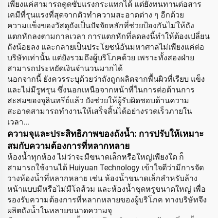
เพียงแค่สามารถดูดซับแรงกระแทกได้ แต่ยังทนทานต่อสาร
เคมีที่รุนแรงที่สุดจากตัวทำความสะอาดต่าง ๆ อีกด้วย
ความแข็งของวัสดุถังเป็นปัจจัยหลักที่ช่วยป้องกันไม่ให้ถัง
แตกหักลงตามกาลเวลา การแตกหักที่ลดลงนี้ทำให้ต้องเปลี่ยน
ถังน้อยลง และกลายเป็นประโยชน์อันมหาศาลไม่เพียงแค่ต่อ
บริษัทเท่านั้น แต่ยังรวมถึงผู้บริโภคด้วย เพราะทั้งสองฝ่าย
สามารถประหยัดเงินจำนวนมากได้
นอกจากนี้ ยังควรระบุด้วยว่าถังถูกผลิตจากพื้นผิวที่เรียบ แข็ง
และไม่มีรูพรุน ซึ่งนอกเหนือจากหน้าที่ในการต่อต้านการ
สะสมของจุลินทรีย์แล้ว ยังช่วยให้ผู้รับผิดชอบด้านความ
สะอาดสามารถทำงานให้เสร็จสิ้นได้อย่างรวดเร็วภายใน
เวลา...
ความจุและประสิทธิภาพของถังน้ำ: การปรับให้เหมาะ
สมกับความต้องการที่หลากหลาย
ห้องน้ำทุกห้อง ไม่ว่าจะมีขนาดเล็กหรือใหญ่เพียงใด ก็
สามารถใช้งานได้ Huiyuan Technology เข้าใจดีว่ามีการจัด
วางห้องน้ำที่หลากหลาย เช่น ห้องน้ำขนาดเล็กสำหรับล้าง
หน้าแบบมีหรือไม่มีโถส้วม และห้องน้ำชุดหรูขนาดใหญ่ เพื่อ
รองรับความต้องการที่หลากหลายของผู้บริโภค ทางบริษัทจึง
ผลิตถังน้ำในหลายขนาดความจุ