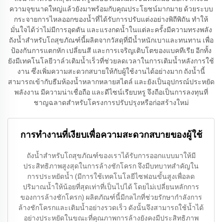
ความจุขนาดใหญ่แล้วยังมาพร้อมกับคุณประโยชน์มากมาย ด้วยระบบ
กระจายการไหลออกของน้ำที่ได้รับการปรับแต่งอย่างพิถีพิถัน ทำให้
มั่นใจได้ว่าไม่มีการอุดตัน และแรงกดน้ำในแต่ละครั้งมีความทรงพลัง
ถังน้ำสำหรับโถสุขภัณฑ์นี้ผลิตจากวัสดุที่มีน้ำหนักเบาและทนทาน เพื่อ
ป้องกันการแตกหัก เปลี่ยนสี และการเจริญเติบโตของแบคทีเรีย อีกทั้ง
ยังมีเทคโนโลยีวาล์วเติมน้ำเร็วที่ช่วยลดเวลาในการเติมน้ำหลังการใช้
งาน ซึ่งเพิ่มความสะดวกสบายให้กับผู้ใช้งานได้อย่างมาก ถังน้ำนี้
สามารถเข้ากับธีมห้องน้ำหลากหลายสไตล์ และยังเป็นอุปกรณ์ประหยัด
พลังงาน มีความน่าเชื่อถือ และดีไซน์เรียบหรู จึงถือเป็นการลงทุนที่
ชาญฉลาดสำหรับโครงการปรับปรุงหรือก่อสร้างใหม่
การทำงานที่เงียบเพื่อความสะดวกสบายของผู้ใช้
ถังน้ำสำหรับโถสุขภัณฑ์ของเราได้รับการออกแบบมาให้มี
ประสิทธิภาพสูงสุดในการล้างชักโครก จึงมีบทบาทสำคัญใน
การประหยัดน้ำ (มีการใช้เทคโนโลยีไซฟอนขั้นสูงเพื่อลด
ปริมาณน้ำให้น้อยที่สุดเท่าที่เป็นไปได้ โดยไม่เปลี่ยนหลักการ
ของการล้างชักโครก) ผลิตภัณฑ์นี้มีกลไกที่ช่วยรักษากำลังการ
ล้างชักโครกและเติมน้ำอย่างรวดเร็ว ดังนั้นจึงสามารถใช้น้ำได้
อย่างประหยัดในขณะที่คุณภาพการล้างยังคงมีประสิทธิภาพ