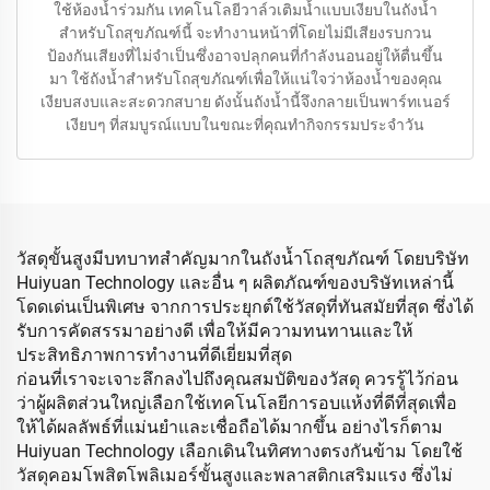
ใช้ห้องน้ำร่วมกัน เทคโนโลยีวาล์วเติมน้ำแบบเงียบในถังน้ำ
สำหรับโถสุขภัณฑ์นี้ จะทำงานหน้าที่โดยไม่มีเสียงรบกวน
ป้องกันเสียงที่ไม่จำเป็นซึ่งอาจปลุกคนที่กำลังนอนอยู่ให้ตื่นขึ้น
มา ใช้ถังน้ำสำหรับโถสุขภัณฑ์เพื่อให้แน่ใจว่าห้องน้ำของคุณ
เงียบสงบและสะดวกสบาย ดังนั้นถังน้ำนี้จึงกลายเป็นพาร์ทเนอร์
เงียบๆ ที่สมบูรณ์แบบในขณะที่คุณทำกิจกรรมประจำวัน
วัสดุขั้นสูงมีบทบาทสำคัญมากในถังน้ำโถสุขภัณฑ์ โดยบริษัท
Huiyuan Technology และอื่น ๆ ผลิตภัณฑ์ของบริษัทเหล่านี้
โดดเด่นเป็นพิเศษ จากการประยุกต์ใช้วัสดุที่ทันสมัยที่สุด ซึ่งได้
รับการคัดสรรมาอย่างดี เพื่อให้มีความทนทานและให้
ประสิทธิภาพการทำงานที่ดีเยี่ยมที่สุด
ก่อนที่เราจะเจาะลึกลงไปถึงคุณสมบัติของวัสดุ ควรรู้ไว้ก่อน
ว่าผู้ผลิตส่วนใหญ่เลือกใช้เทคโนโลยีการอบแห้งที่ดีที่สุดเพื่อ
ให้ได้ผลลัพธ์ที่แม่นยำและเชื่อถือได้มากขึ้น อย่างไรก็ตาม
Huiyuan Technology เลือกเดินในทิศทางตรงกันข้าม โดยใช้
วัสดุคอมโพสิตโพลิเมอร์ขั้นสูงและพลาสติกเสริมแรง ซึ่งไม่