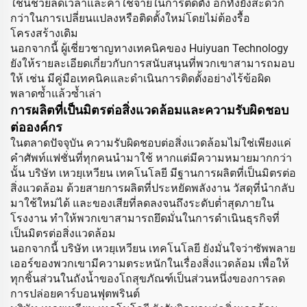
ใช้นี้ช่วยลดเวลาและค่าใช้จ่ายในการติดตั้ง อีกทั้งยังสะดวก
กว่าในการเปลี่ยนแปลงหรือติดตั้งใหม่โดยไม่ต้องรื้อ
โครงสร้างเดิม
นอกจากนี้ ผู้เชี่ยวชาญทางเทคนิคของ Huiyuan Technology
ยังให้รายละเอียดเกี่ยวกับการสนับสนุนที่พวกเขาสามารถมอบ
ให้ เช่น มีคู่มือเทคนิคและดำเนินการติดตั้งอย่างไร้ข้อผิด
พลาดซ้ำแล้วซ้ำเล่า
การผลิตที่เป็นมิตรต่อสิ่งแวดล้อมและความรับผิดชอบ
ต่อองค์กร
ในตลาดปัจจุบัน ความรับผิดชอบต่อสิ่งแวดล้อมไม่ใช่เพียงแค่
คำศัพท์แฟชั่นที่ทุกคนนำมาใช้ หากแต่มีความหมายมากกว่า
นั้น บริษัท เหวยฺเหวียน เทคโนโลยี มีฐานการผลิตที่เป็นมิตรต่อ
สิ่งแวดล้อม ด้วยสายการผลิตที่ประหยัดพลังงาน วัสดุที่นำกลับ
มาใช้ใหม่ได้ และของเสียที่ลดลงจนถึงระดับต่ำสุดภายใน
โรงงาน ทำให้พวกเขาสามารถยึดมั่นในการดำเนินธุรกิจที่
เป็นมิตรต่อสิ่งแวดล้อม
นอกจากนี้ บริษัท เหวยฺเหวียน เทคโนโลยี ยังมั่นใจว่าซัพพลาย
เออร์ของพวกเขามีความตระหนักในเรื่องสิ่งแวดล้อม เพื่อให้
ทุกชิ้นส่วนในถังน้ำของโถสุขภัณฑ์เป็นส่วนหนึ่งของการลด
การปล่อยคาร์บอนฟุตพรินต์