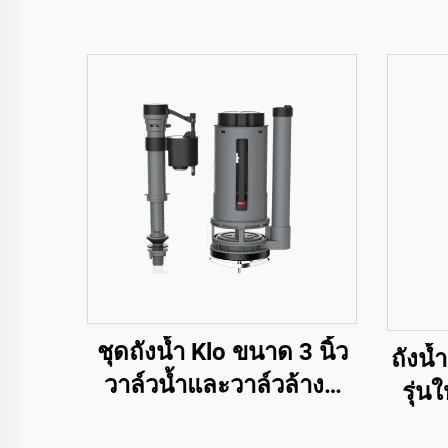
ชุดถังน้ำ Klo ขนาด 3 นิ้ว
ถังน้
วาล์วน้ำและวาล์วล้างคู่
รุ่น
สำหรับอุปกรณ์สุขภัณฑ์
พลาส