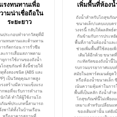
แรงทนทานเพื่อ
เพิ่มพื้นที่ห้องน้
วามน่าเชื่อถือใน
ถังน้ำสำหรับโถสุขภัณ
ระยะยาว
ขนาดเล็ก/แคบแบบคร
วงจรนี้ กลับให้ผลลัพธ์ต
วนประกอบทำจากวัสดุที่มี
กันข้ามกับการประหยั
วามทนทานและต้านทาน
พื้นที่ภายในห้องน้ำและย
การกัดกร่อน การรั่วซึม
ช่วยเพิ่มพื้นที่ใช้สอยเพิ
และการเสื่อมสภาพตาม
เติมได้อีกด้วย ขนาดที่
ายุการใช้งานของถังน้ำ
กะทัดรัดของถังน้ำนี้ไม
โถสุขภัณฑ์ สิ่งนี้ช่วยให้
รบกวนบรรยากาศแบบท
สดุทั้งสองชนิด (ABS และ
สมัยในอพาร์ตเมนต์ยุคใ
PP) เป็นวัสดุคุณภาพสูง
หรือห้องน้ำขนาดเล็ก ซึ
ครงสร้างมีความแข็งแรง
เน้นความคุ้มค่าในการใ
ากพอที่จะรับการทำงาน
พื้นที่เป็นหลัก ถังน้ำสำห
นักได้ ทำให้ผู้ใช้งานโถ
โถสุขภัณฑ์นี้ไม่เพียงแ
ขภัณฑ์ประเภทนี้สามารถ
เหมาะสำหรับเปลี่ยนแ
พึ่งพาได้ทั้งในบ้านเรือน
ของเดิมเท่านั้น แต่ยังม
หรืออาคารสถานที่