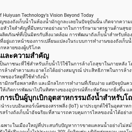
 of Huiyuan Technology's Vision Beyond Today
ของถังเก็บน้ำในห้องน้ำมักถูกละเลยในปัจจุบันนั้น เกิดจากความเ
้ำคือหัวใจสำคัญที่มีบทบาทอย่างมากในการรักษามาตรฐานด้านสุขอน
ลิตภัณฑ์ที่เป็นมิตรกับสิ่งแวดล้อม การพัฒนาถังเก็บน้ำสำหรับห้อ
ที่อยู่แถวหน้าของการเปลี่ยนแปลงในระบบการทำงานของถังเก็บน้
กหลายของผู้บริโภค
ฐานและความสำคัญ
้ำ' เป็นภาชนะที่ใช้สำหรับเก็บน้ำไว้ใช้ในการล้างโถสุขาในภายหลัง 
อการล้างทำความสะอาดโถได้อย่างสมบูรณ์ ประสิทธิภาพในการล้า
ของวัสดุที่ใช้ทำถังน้ำ
รามิกหรือพลาสติก และมีกลไกการทำงานที่เรียบง่าย แต่ปัจจุบั
ันให้เกิดการพัฒนาไปในทิศทางของอุปกรณ์ที่กะทัดรัดมากยิ่งขึ้น
การเป็นผู้บุกเบิกอุตสาหกรรมถังน้ำสำหรับโถ
ำระบบอินเทอร์เน็ตของสรรพสิ่ง (IoT) มาประยุกต์ใช้ในอุตสาหกร
ารสร้างถังเก็บน้ำอัจฉริยะที่สามารถควบคุมการไหลของน้ำได้อย่า
พาะในเมืองใหญ่ที่ประสบกับปัญหาการขาดแคลนน้ำอย่างไม่สม่ำเส
วใช้ปริมาณน้ำไปประมาณ 30% ผู้ผลิตเช่น บริษัทฮุ่ยหยวน เทคโนโ