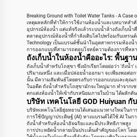
Breaking Ground with Toilet Water Tanks - A Case
เหตุผลหลักที่ทำให้การใช้งานห้องน้ำและบทบาทสำคัญ
อุปกรณ์ห้องน้ำ แต่แท้จริงแล้วระบบน้ำล้างถังเก็บน
ตลาดอุปกรณ์ห้องน้ำที่กำลังเติบโตไปพร้อมกับเทรนด์ผ
Technology เป็นแบรนด์ชั้นนำในอุตสาหกรรมห้องน้ำ
การออกแบบที่สามารถตอบโจทย์ความต้องการที่หลา
ถังเก็บน้ำในห้องน้ำคืออะไร: พื้น
ถังเก็บน้ำสำหรับโถสุขา ซึ่งมักเรียกโดยย่อว่า 'ถังน
ปริมาณหนึ่ง และเมื่อปล่อยน้ำออกมา จะเพียงพอต่
นั้น มีความสัมพันธ์โดยตรงกับการออกแบบและคุณภาพ
ในอดีต ถังน้ำสำหรับโถสุขามักจะใหญ่มาก ทำจากเซ
ตกแต่งห้องน้ำให้เข้ากับรสนิยมภายในบ้าน ได้ผลักด
บริษัท เทคโนโลยี GOD Huiyuan กับ
บริษัทเทคโนโลยีฮุ่ยหยวนได้เสนอแนวทางใหม่ในการน
การใช้ปัญญาประดิษฐ์ (AI) ทางแบรนด์ได้ใช้ AI ในก
ถังน้ำสำหรับห้องน้ำอัจฉริยะและมีประสิทธิภาพสูง
การประหยัดน้ำกลายเป็นประเด็นสำคัญของโลก โดยเฉ
ใช้น้ำภายในบ้านเรือนที่สำคัญ โดยสมาชิกในครอบครั