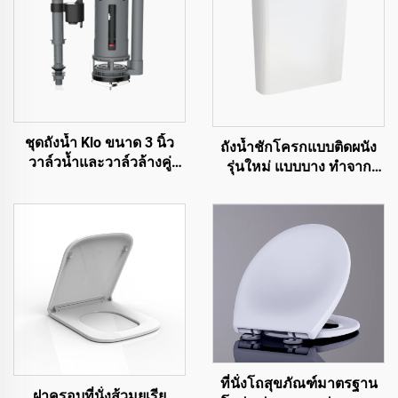
ชุดถังน้ำ Klo ขนาด 3 นิ้ว
ถังน้ำชักโครกแบบติดผนัง
วาล์วน้ำและวาล์วล้างคู่
รุ่นใหม่ แบบบาง ทำจาก
สำหรับอุปกรณ์สุขภัณฑ์ Klo
พลาสติกสำหรับชักโครก
ด้วยราคาคุณภาพสูงแต่
ราคาถูก
ที่นั่งโถสุขภัณฑ์มาตรฐาน
ฝาครอบที่นั่งส้วมยูเรีย