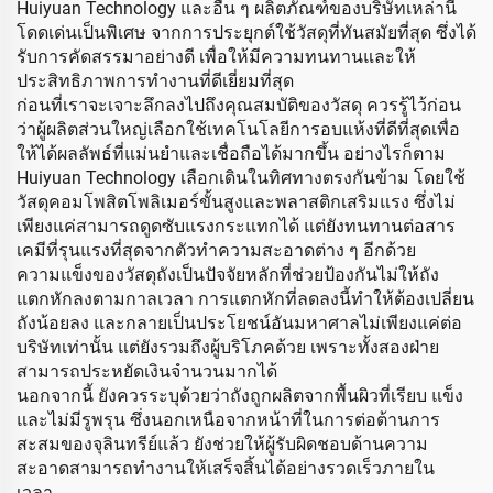
Huiyuan Technology และอื่น ๆ ผลิตภัณฑ์ของบริษัทเหล่านี้
โดดเด่นเป็นพิเศษ จากการประยุกต์ใช้วัสดุที่ทันสมัยที่สุด ซึ่งได้
รับการคัดสรรมาอย่างดี เพื่อให้มีความทนทานและให้
ประสิทธิภาพการทำงานที่ดีเยี่ยมที่สุด
ก่อนที่เราจะเจาะลึกลงไปถึงคุณสมบัติของวัสดุ ควรรู้ไว้ก่อน
ว่าผู้ผลิตส่วนใหญ่เลือกใช้เทคโนโลยีการอบแห้งที่ดีที่สุดเพื่อ
ให้ได้ผลลัพธ์ที่แม่นยำและเชื่อถือได้มากขึ้น อย่างไรก็ตาม
Huiyuan Technology เลือกเดินในทิศทางตรงกันข้าม โดยใช้
วัสดุคอมโพสิตโพลิเมอร์ขั้นสูงและพลาสติกเสริมแรง ซึ่งไม่
เพียงแค่สามารถดูดซับแรงกระแทกได้ แต่ยังทนทานต่อสาร
เคมีที่รุนแรงที่สุดจากตัวทำความสะอาดต่าง ๆ อีกด้วย
ความแข็งของวัสดุถังเป็นปัจจัยหลักที่ช่วยป้องกันไม่ให้ถัง
แตกหักลงตามกาลเวลา การแตกหักที่ลดลงนี้ทำให้ต้องเปลี่ยน
ถังน้อยลง และกลายเป็นประโยชน์อันมหาศาลไม่เพียงแค่ต่อ
บริษัทเท่านั้น แต่ยังรวมถึงผู้บริโภคด้วย เพราะทั้งสองฝ่าย
สามารถประหยัดเงินจำนวนมากได้
นอกจากนี้ ยังควรระบุด้วยว่าถังถูกผลิตจากพื้นผิวที่เรียบ แข็ง
และไม่มีรูพรุน ซึ่งนอกเหนือจากหน้าที่ในการต่อต้านการ
สะสมของจุลินทรีย์แล้ว ยังช่วยให้ผู้รับผิดชอบด้านความ
สะอาดสามารถทำงานให้เสร็จสิ้นได้อย่างรวดเร็วภายใน
เวลา...