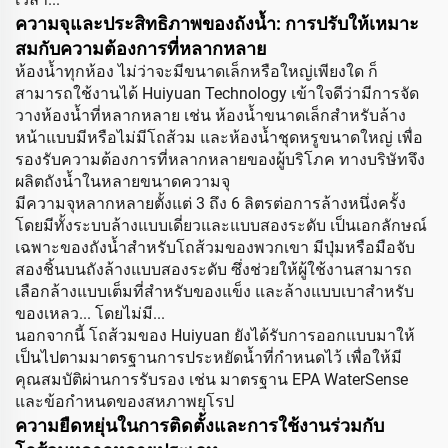
ความจุและประสิทธิภาพของถังน้ำ: การปรับให้เหมาะ
สมกับความต้องการที่หลากหลาย
ห้องน้ำทุกห้อง ไม่ว่าจะมีขนาดเล็กหรือใหญ่เพียงใด ก็
สามารถใช้งานได้ Huiyuan Technology เข้าใจดีว่ามีการจัด
วางห้องน้ำที่หลากหลาย เช่น ห้องน้ำขนาดเล็กสำหรับล้าง
หน้าแบบมีหรือไม่มีโถส้วม และห้องน้ำชุดหรูขนาดใหญ่ เพื่อ
รองรับความต้องการที่หลากหลายของผู้บริโภค ทางบริษัทจึง
ผลิตถังน้ำในหลายขนาดความจุ
มีความจุหลากหลายตั้งแต่ 3 ถึง 6 ลิตรต่อการล้างหนึ่งครั้ง
โดยมีทั้งระบบล้างแบบเดี่ยวและแบบสองระดับ เป็นเอกลักษณ์
เฉพาะของถังน้ำสำหรับโถส้วมของพวกเขา มีปุ่มหรือมือจับ
สองชิ้นบนถังล้างแบบสองระดับ ซึ่งช่วยให้ผู้ใช้งานสามารถ
เลือกล้างแบบเต็มที่สำหรับของแข็ง และล้างแบบเบาสำหรับ
ของเหลว... โดยไม่มี...
นอกจากนี้ โถส้วมของ Huiyuan ยังได้รับการออกแบบมาให้
เป็นไปตามมาตรฐานการประหยัดน้ำที่กำหนดไว้ เพื่อให้มี
คุณสมบัติผ่านการรับรอง เช่น มาตรฐาน EPA WaterSense
และข้อกำหนดของสหภาพยุโรป
ความยืดหยุ่นในการติดตั้งและการใช้งานร่วมกับ