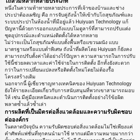
โถส้วมหลากหลายประเภท
หนึ่งในความท้าทายหลายประการที่เจ้าของบ้านและช่าง
ประปาต้องเผชิญ คือ การจับคู่ถังน้ำให้เข้ากับโถสุขภัณฑ์และ
ระบบประปาในห้องน้ำที่มีอยู่แล้ว Huiyuan Technology แก้
ปัญหานี้ด้วยการออกแบบถังแบบโมดูลาร์ที่สามารถปรับแต่ง
ชุดอุปกรณ์และตำแหน่งติดตั้งได้หลากหลาย
ไม่ว่าจะเป็นโถสุขภัณฑ์แบบตั้งพื้นหรือแขวนผนัง แบบ
มาตรฐานหรือแบบต่ำพิเศษ ถังน้ำที่ผลิตโดย Huiyuan ก็ยังคง
สามารถปรับตั้งค่าได้อย่างไร้ปัญหา ความสามารถในการปรับ
ใช้นี้ช่วยลดเวลาและค่าใช้จ่ายในการติดตั้ง อีกทั้งยังสะดวก
กว่าในการเปลี่ยนแปลงหรือติดตั้งใหม่โดยไม่ต้องรื้อ
โครงสร้างเดิม
นอกจากนี้ ผู้เชี่ยวชาญทางเทคนิคของ Huiyuan Technology
ยังให้รายละเอียดเกี่ยวกับการสนับสนุนที่พวกเขาสามารถมอบ
ให้ เช่น มีคู่มือเทคนิคและดำเนินการติดตั้งอย่างไร้ข้อผิด
พลาดซ้ำแล้วซ้ำเล่า
การผลิตที่เป็นมิตรต่อสิ่งแวดล้อมและความรับผิดชอบ
ต่อองค์กร
ในตลาดปัจจุบัน ความรับผิดชอบต่อสิ่งแวดล้อมไม่ใช่เพียงแค่
คำศัพท์แฟชั่นที่ทุกคนนำมาใช้ หากแต่มีความหมายมากกว่า