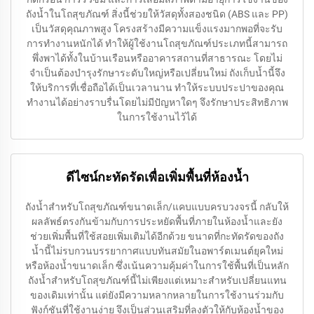
ถังน้ำในโถสุขภัณฑ์ สิ่งนี้ช่วยให้วัสดุทั้งสองชนิด (ABS และ PP)
เป็นวัสดุคุณภาพสูง โครงสร้างมีความแข็งแรงมากพอที่จะรับ
การทำงานหนักได้ ทำให้ผู้ใช้งานโถสุขภัณฑ์ประเภทนี้สามารถ
พึ่งพาได้ทั้งในบ้านเรือนหรืออาคารสถานที่สาธารณะ โดยไม่
จำเป็นต้องบำรุงรักษาระดับใหญ่หรือเปลี่ยนใหม่ ถังเก็บน้ำนี้จึง
ให้บริการที่เชื่อถือได้เป็นเวลานาน ทำให้ระบบประปาของคุณ
ทำงานได้อย่างราบรื่นโดยไม่มีปัญหาใดๆ จึงรักษาประสิทธิภาพ
ในการใช้งานไว้ได้
ดีไซน์กะทัดรัดเพื่อเพิ่มพื้นที่ห้องน้ำ
ถังน้ำสำหรับโถสุขภัณฑ์ขนาดเล็ก/แคบแบบครบวงจรนี้ กลับให้
ผลลัพธ์ตรงกันข้ามกับการประหยัดพื้นที่ภายในห้องน้ำและยัง
ช่วยเพิ่มพื้นที่ใช้สอยเพิ่มเติมได้อีกด้วย ขนาดที่กะทัดรัดของถัง
น้ำนี้ไม่รบกวนบรรยากาศแบบทันสมัยในอพาร์ตเมนต์ยุคใหม่
หรือห้องน้ำขนาดเล็ก ซึ่งเน้นความคุ้มค่าในการใช้พื้นที่เป็นหลัก
ถังน้ำสำหรับโถสุขภัณฑ์นี้ไม่เพียงแต่เหมาะสำหรับเปลี่ยนแทน
ของเดิมเท่านั้น แต่ยังมีความหลากหลายในการใช้งานร่วมกับ
ฟังก์ชันที่ใช้งานง่าย จึงเป็นส่วนเสริมที่ลงตัวให้กับห้องน้ำของ