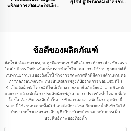
ยุโรป รูปทรงกลม ฝาครอบที่
พร้อมการเปิดและปิดเงียบ
นั่งสุขภัณฑ์ โถส้วม เปิดด้าน
ระบบปล่อยอย่างรวดเร็ว
หน้า
สำหรับอุปกรณ์เสริมห้องน้ำ
โดยผู้ผลิตที่นั่งส้วม
ข้อดีของผลิตภัณฑ์
ถังน้ำชักโครกมาตรฐานสูงมีความน่าเชื่อถือในการทำการล้างชักโครก
โดยไม่มีการรั่วซึมพร้อมทั้งประหยัดน้ำในแต่ละการใช้งาน คุณสมบัติที่
ทนทานยาวนานของถังน้ำนี้ ทำจากวัสดุพลาสติกที่มีความต้านทานต่อ
การกัดกร่อนทุกประเภท เป็นคุณภาพสูงที่ป้องกันการซ่อมแซมที่ไม่
จำเป็น ถังน้ำชักโครกมีดีไซน์เรียบง่ายกลมกลืนกับห้องน้ำแบบทันสมัย
และระบบล้างชักโครกประสิทธิภาพสูงสามารถประหยัดน้ำได้มากที่สุด
โดยไม่ต้องเพิ่มแรงดันน้ำในการทำความสะอาดชักโครก สุดท้ายนี้
ระบบนี้ใช้งานสะดวกทั้งผู้ใช้และยังมีการไหลเวียนของน้ำที่เข้ากันได้
กับระบบน้ำของอาคารอื่น ๆ จึงมีประโยชน์อย่างมากในการเพิ่ม
ประสิทธิภาพของห้องน้ำ