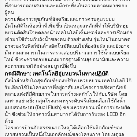
ที่สามารถตอบสนองและแม้กระทั่งเกินความคาดหมายของ
ผู้คน
ความต้องการสุขภัณฑ์อัจฉริยะและการควบคุมระบบ
อัตโนมัติในห้องน้ำที่เพิ่มขึ้น เป็นเหตุผลหลักที่ทำให้บริษัทฮุ่ย
หยวนตัดสินใจทดลองนำเทคโนโลยีเซ็นเซอร์และการเชื่อมต่อ
เข้ามาใช้ร่วมกับถังน้ำของตน ตัวอย่างเช่น รุ่นใหม่ในอนาคต
อาจรองรับฟังก์ชันล้างอัตโนมัติแบบไม่ต้องสัมผัส และยังอาจ
มีความสามารถในการตรวจสอบปริมาณการใช้น้ำแบบเรียล
ไทม์ ซึ่งจะช่วยตอบสนองมาตรฐานด้านสุขอนามัยและความ
สะดวกสบายได้อย่างสมบูรณ์ยิ่งขึ้น
กรณีศึกษา: เทคโนโลยีฮุ่ยหยวนในทางปฏิบัติ
ถังน้ำสำหรับโถสุขภัณฑ์ของบริษัท เหวยหยวน เทคโนโลยี ได้
รับเลือกใช้ในโครงการที่อยู่อาศัยและโครงการเชิงพาณิชย์
หลายแห่งที่มีศักยภาพในการสร้างผลกำไรให้กับบริษัท โดย
เฉพาะอย่างยิ่ง กลุ่มโรงแรมหรูระดับพรีเมียมเลือกใช้ถังน้ำ
แบบสองระบบ (Dual Flush) ของเหวยหยวน เพื่อการประหยัด
น้ำ ซึ่งช่วยให้อาคารนั้นสามารถได้รับการรับรอง LEED อีก
ด้วย
โครงการบ้านจัดสรรขนาดใหญ่ได้เลือกใช้ผลิตภัณฑ์ของ
เหวยหยวนเป็นหนึ่งในเอกลักษณ์ของโครงการ โดยเหตุผล