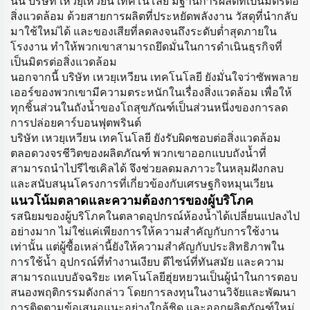
นั้น บริษัท เหวยฺเหวียน เทคโนโลยี มีฐานการผลิตที่เป็นมิตรต่อ
สิ่งแวดล้อม ด้วยสายการผลิตที่ประหยัดพลังงาน วัสดุที่นำกลับ
มาใช้ใหม่ได้ และของเสียที่ลดลงจนถึงระดับต่ำสุดภายใน
โรงงาน ทำให้พวกเขาสามารถยึดมั่นในการดำเนินธุรกิจที่
เป็นมิตรต่อสิ่งแวดล้อม
นอกจากนี้ บริษัท เหวยฺเหวียน เทคโนโลยี ยังมั่นใจว่าซัพพลาย
เออร์ของพวกเขามีความตระหนักในเรื่องสิ่งแวดล้อม เพื่อให้
ทุกชิ้นส่วนในถังน้ำของโถสุขภัณฑ์เป็นส่วนหนึ่งของการลด
การปล่อยคาร์บอนฟุตพรินต์
บริษัท เหวยฺเหวียน เทคโนโลยี ยังรับผิดชอบต่อสิ่งแวดล้อม
ตลอดวงจรชีวิตของผลิตภัณฑ์ พวกเขาออกแบบถังน้ำที่
สามารถนำไปรีไซเคิลได้ จึงช่วยลดมลภาวะในหลุมฝังกลบ
และสนับสนุนโครงการที่เกี่ยวข้องกับเศรษฐกิจหมุนเวียน
แนวโน้มตลาดและความต้องการของผู้บริโภค
รสนิยมของผู้บริโภคในตลาดอุปกรณ์ห้องน้ำได้เปลี่ยนแปลงไป
อย่างมาก ไม่ใช่แค่เพียงการให้ความสำคัญกับการใช้งาน
เท่านั้น แต่ผู้ซื้อเหล่านี้ยังให้ความสำคัญกับประสิทธิภาพใน
การใช้น้ำ อุปกรณ์ที่ทำงานเงียบ ดีไซน์ที่ทันสมัย และความ
สามารถแบบอัจฉริยะ เทคโนโลยีฮุ่ยหยวนเป็นผู้นำในการตอบ
สนองพฤติกรรมดังกล่าว โดยการลงทุนในงานวิจัยและพัฒนา
การติดตามข้อเสนอแนะอย่างใกล้ชิด และออกผลิตภัณฑ์ใหม่