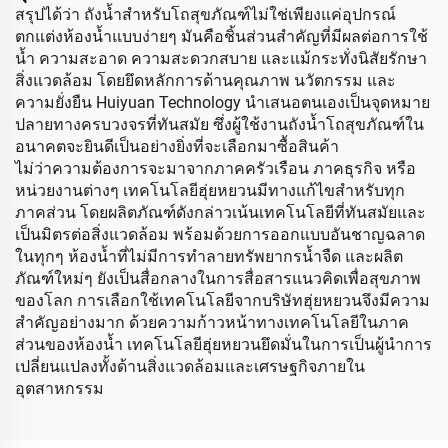
สรุปได้ว่า ถังน้ำสำหรับโถสุขภัณฑ์ไม่ใช่เพียงแค่อุปกรณ์
ตกแต่งห้องน้ำแบบง่ายๆ มันคือชิ้นส่วนสำคัญที่มีผลต่อการใช้
น้ำ ความสะอาด ความสะดวกสบาย และแม้กระทั่งนิสัยรักษา
สิ่งแวดล้อม โดยยึดหลักการด้านคุณภาพ นวัตกรรม และ
ความยั่งยืน Huiyuan Technology นำเสนอตนเองเป็นจุดหมาย
ปลายทางครบวงจรที่ทันสมัย ซึ่งผู้ใช้งานถังน้ำโถสุขภัณฑ์ใน
อนาคตจะยินดีเป็นอย่างยิ่งที่จะเลือกมาซื้อสินค้า
ไม่ว่าความต้องการจะมาจากภาคครัวเรือน ภาคธุรกิจ หรือ
หน่วยงานต่างๆ เทคโนโลยีฮุ่ยหยวนมีทางแก้ไขสำหรับทุก
ภาคส่วน โดยผลิตภัณฑ์ดังกล่าวเน้นเทคโนโลยีที่ทันสมัยและ
เป็นมิตรต่อสิ่งแวดล้อม พร้อมด้วยการออกแบบอันชาญฉลาด
ในทุกๆ ห้องน้ำที่ไม่มีการทำลายทรัพยากรน้ำจืด และผลิต
ภัณฑ์ใหม่ๆ ยังเป็นสื่อกลางในการสื่อสารแนวคิดเพื่อสุขภาพ
ของโลก การเลือกใช้เทคโนโลยีจากบริษัทฮุ่ยหยวนจึงมีความ
สำคัญอย่างมาก ด้วยความก้าวหน้าทางเทคโนโลยีในภาค
ส่วนของห้องน้ำ เทคโนโลยีฮุ่ยหยวนยึดมั่นในการเป็นผู้นำการ
เปลี่ยนแปลงทั้งด้านสิ่งแวดล้อมและเศรษฐกิจภายใน
อุตสาหกรรม