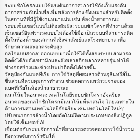
ระบบชักโครกแบบใช้แรงดันอากาศ: การใช้ถังเก็บแรงดัน
อากาศร่วมกับน้ำเพื่อเพิ่มพลังการล้าง ซึ่งเหมาะสำหรับติดตั้ง
ในสถานที่ที่มีผู้ใช้งานหนาแน่น เช่น ห้องน้ำสาธารณะ
ระบบเซ็นเซอร์แบบไม่ต้องสัมผัส: ระบบชักโครกที่ทำงานด้วย
เซ็นเซอร์อินฟราเรดแบบไม่ต้องใช้มือ เป็นระบบที่สามารถติด
ตั้งในห้องน้ำของสถานที่เชิงพาณิชย์และโรงพยาบาล เพื่อ
รักษาความสะอาดระดับสูง
กลไกแบบสากล: ออกแบบมาเพื่อใช้ได้ทั้งสองระบบ สามารถ
ติดตั้งได้กับถังเซรามิกและถังพลาสติกหลากหลายรุ่น ทำให้
ช่างก่อสร้างและช่างประปาติดตั้งได้ง่ายขึ้น
วัสดุป้องกันแบคทีเรีย: การใช้วัสดุที่ผสมสารต้านจุลินทรีย์ใน
ชิ้นส่วนที่ควบคุมการทำงาน ช่วยลดการแพร่กระจายของ
แบคทีเรียในห้องน้ำสาธารณะ
แนวโน้มในอนาคต: เทคโนโลยีระบบชักโครกอัจฉริยะ
อนาคตของกลไกชักโครกมีแนวโน้มที่น่าสนใจ โดยเฉพาะใน
ด้านการผสานเทคโนโลยีอัจฉริยะ เช่น เทคโนโลยีใหม่ๆ:
ปรับขนาดการล้างน้ำโดยอัตโนมัติตามประเภทของสิ่งปฏิกูล
โดยใช้เซ็นเซอร์ AI
เชื่อมต่อกับระบบจัดการน้ำที่สามารถตรวจสอบการใช้น้ำรวม
ถึงตรวจจับการรั่วซึมได้