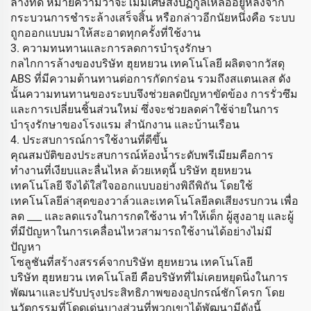
ล้างที่ดี หมายความว่าจะไม่มีเศษสิ่งปฏิกูลเหลืออยู่หลังจาก
กระบวนการชำระล้างเสร็จสิ้น หรือกล่าวอีกนัยหนึ่งคือ ระบบ
ถูกออกแบบมาให้สะอาดทุกครั้งที่ใช้งาน
3. ความทนทานและการลดการบำรุงรักษา
กลไกการล้างของบริษัท ฮุยหยวน เทคโนโลยี ผลิตจากวัสดุ
ABS ที่มีความต้านทานต่อการกัดกร่อน รวมถึงสแตนเลส ดัง
นั้นความทนทานของระบบจึงช่วยลดปัญหาขัดข้อง การรั่วซึม
และการเปลี่ยนชิ้นส่วนใหม่ ซึ่งจะช่วยลดค่าใช้จ่ายในการ
บำรุงรักษาของโรงแรม สำนักงาน และบ้านเรือน
4. ประสบการณ์การใช้งานที่ดีขึ้น
คุณสมบัติของประสบการณ์ห้องน้ำระดับพรีเมียมคือการ
ทำงานที่เงียบและลื่นไหล ด้วยเหตุนี้ บริษัท ฮุยหยวน
เทคโนโลยี จึงได้ใส่ใจออกแบบอย่างพิถีพิถัน โดยใช้
เทคโนโลยีล่าสุดของวาล์วและเทคโนโลยีลดเสียงรบกวน เพื่อ
ลด ___ และลดแรงในการกดใช้งาน ทำให้เด็ก ผู้สูงอายุ และผู้
ที่มีปัญหาในการเคลื่อนไหวสามารถใช้งานได้อย่างไม่มี
ปัญหา
โซลูชันที่สร้างสรรค์จากบริษัท ฮุยหยวน เทคโนโลยี
บริษัท ฮุยหยวน เทคโนโลยี คือบริษัทที่ไม่เคยหยุดนิ่งในการ
พัฒนาและปรับปรุงประสิทธิภาพของอุปกรณ์ชักโครก โดย
นวัตกรรมที่โดดเด่นบางส่วนที่พวกเขาได้พัฒนามีดังนี้