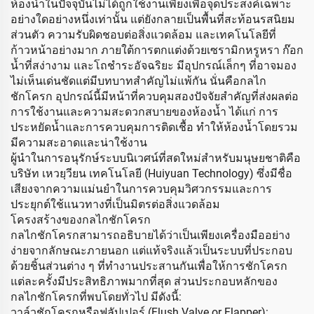
ห้องน้ำในปัจจุบันไม่ได้ถูกใช้งานเพียงเพื่อจุดประสงค์เฉพาะ
อย่างใดอย่างหนึ่งเท่านั้น แต่ยังกลายเป็นพื้นที่สะท้อนรสนิยม
ส่วนตัว ความรับผิดชอบต่อสิ่งแวดล้อม และเทคโนโลยีที่
ก้าวหน้าอย่างมาก ภายใต้การตกแต่งด้วยเซรามิกหรูหรา ก๊อก
น้ำที่สง่างาม และโถชำระอัจฉริยะ มีอุปกรณ์เล็กๆ ที่อาจมอง
ไม่เห็นเด่นชัดแต่มีบทบาทสำคัญไม่แพ้กัน นั่นคือกลไก
ชักโครก อุปกรณ์นี้มีหน้าที่ควบคุมสองปัจจัยสำคัญที่ส่งผลต่อ
การใช้งานและความสะดวกสบายของห้องน้ำ ได้แก่ การ
ประหยัดน้ำและการควบคุมการติดเชื้อ ทำให้ห้องน้ำโดยรวม
มีความสะอาดและน่าใช้งาน
ผู้นำในการอนุรักษ์ระบบนิเวศน์ที่สดใหม่สำหรับมนุษยชาติคือ
บริษัท เหวยฺวียน เทคโนโลยี (Huiyuan Technology) ซึ่งมีชื่อ
เสียงจากความแม่นยำในการควบคุมวิศวกรรมและการ
ประยุกต์ใช้แนวทางที่เป็นมิตรต่อสิ่งแวดล้อม
โครงสร้างของกลไกชักโครก
กลไกชักโครกสามารถอธิบายได้ว่าเป็นเพียงเครื่องมืออย่าง
ง่ายจากลักษณะภายนอก แต่แท้จริงแล้วเป็นระบบที่ประกอบ
ด้วยชิ้นส่วนต่าง ๆ ที่ทำงานประสานกันเพื่อให้การชักโครก
แต่ละครั้งมีประสิทธิภาพมากที่สุด ส่วนประกอบหลักของ
กลไกชักโครกที่พบโดยทั่วไป มีดังนี้:
วาล์วชักโครกหรือฟลัปเปอร์ (Flush Valve or Flapper):