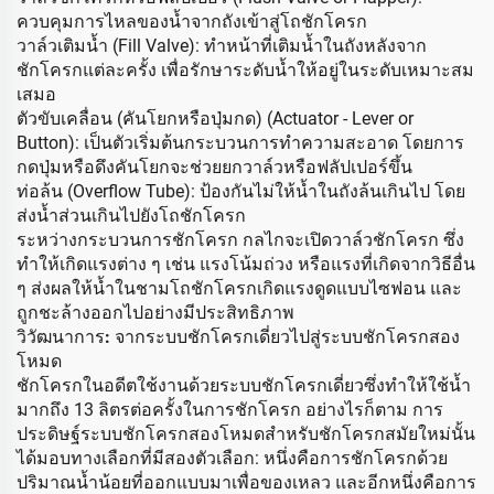
ควบคุมการไหลของน้ำจากถังเข้าสู่โถชักโครก
วาล์วเติมน้ำ (Fill Valve): ทำหน้าที่เติมน้ำในถังหลังจาก
ชักโครกแต่ละครั้ง เพื่อรักษาระดับน้ำให้อยู่ในระดับเหมาะสม
เสมอ
ตัวขับเคลื่อน (คันโยกหรือปุ่มกด) (Actuator - Lever or
Button): เป็นตัวเริ่มต้นกระบวนการทำความสะอาด โดยการ
กดปุ่มหรือดึงคันโยกจะช่วยยกวาล์วหรือฟลัปเปอร์ขึ้น
ท่อล้น (Overflow Tube): ป้องกันไม่ให้น้ำในถังล้นเกินไป โดย
ส่งน้ำส่วนเกินไปยังโถชักโครก
ระหว่างกระบวนการชักโครก กลไกจะเปิดวาล์วชักโครก ซึ่ง
ทำให้เกิดแรงต่าง ๆ เช่น แรงโน้มถ่วง หรือแรงที่เกิดจากวิธีอื่น
ๆ ส่งผลให้น้ำในชามโถชักโครกเกิดแรงดูดแบบไซฟอน และ
ถูกชะล้างออกไปอย่างมีประสิทธิภาพ
วิวัฒนาการ: จากระบบชักโครกเดี่ยวไปสู่ระบบชักโครกสอง
โหมด
ชักโครกในอดีตใช้งานด้วยระบบชักโครกเดี่ยวซึ่งทำให้ใช้น้ำ
มากถึง 13 ลิตรต่อครั้งในการชักโครก อย่างไรก็ตาม การ
ประดิษฐ์ระบบชักโครกสองโหมดสำหรับชักโครกสมัยใหม่นั้น
ได้มอบทางเลือกที่มีสองตัวเลือก: หนึ่งคือการชักโครกด้วย
ปริมาณน้ำน้อยที่ออกแบบมาเพื่อของเหลว และอีกหนึ่งคือการ