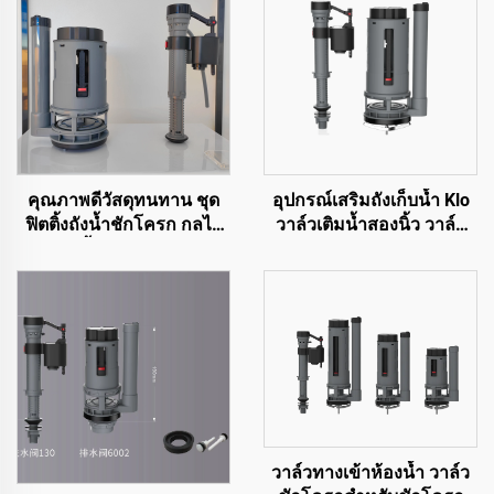
คุณภาพดีวัสดุทนทาน ชุด
อุปกรณ์เสริมถังเก็บน้ำ Klo
ฟิตติ้งถังน้ำชักโครก กลไก
วาล์วเติมน้ำสองนิ้ว วาล์ว
การกดน้ำสำหรับสุขภัณฑ์
ชักโครกคู่สำหรับ Klo จากผู้
WC
ผลิต
วาล์วทางเข้าห้องน้ำ วาล์ว