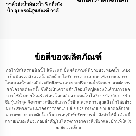
ชักโครกสำหรับชักโครก
วาล์วถังน้ำห้องน้ำ ฟิตติ้งถัง
แบบชิ้นเดียวและสองชิ้น
น้ำ อุปกรณ์สุขภัณฑ์ วาล์ว
โถส้วม วาล์วน้ำ UPC วาล์ว
ลอยถังน้ำ
ข้อดีของผลิตภัณฑ์
กลไกชักโครกชนิดนี้ไม่เพียงแต่เป็นผลิตภัณฑ์ที่ช่วยประหยัดน้ำ แต่ยัง
เป็นมิตรต่อสิ่งแวดล้อมอีกด้วย ได้รับการออกแบบมาเพื่อควบคุมการ
ไหลของน้ำอย่างมีประสิทธิภาพ และจ่ายปริมาณน้ำที่เหมาะสมต่อการ
ชักโครกแต่ละครั้ง ซึ่งถือเป็นความสำเร็จอันใหญ่หลวงในด้านการลด
การใช้น้ำภายในครัวเรือน โดยผลิตจากเทคโนโลยีการป้องกันการรั่ว
ซึมรุ่นล่าสุด จึงสามารถป้องกันการรั่วซึมและลดการสูญเสียน้ำได้อย่าง
มีประสิทธิภาพ แนวคิดการออกแบบสีเขียวของระบบช่วยสอดคล้องกับ
ความพยายามระดับโลกในการอนุรักษ์ทรัพยากรน้ำ จึงทำให้ชิ้นส่วนนี้
กลายเป็นองค์ประกอบสำคัญในโครงการอาคารสีเขียวและบ้านที่ใส่ใจ
ต่อสิ่งแวดล้อม