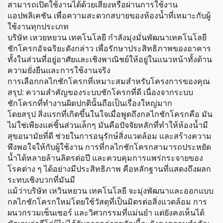
สามารถเปิดใช้งานได้ด้วยเสียงหรือผ่านการใช้งาน
แอปพลิเคชัน เพื่อความสะดวกสบายของห้องน้ำที่เหมาะกับผู้
ใช้งานทุกประเภท
บริษัท เหวยหยวน เทคโนโลยี กำลังมุ่งมั่นพัฒนาเทคโนโลยี
ชักโครกอัจฉริยะดังกล่าว เพื่อรักษาประสิทธิภาพของอาคาร
ทั้งในส่วนที่อยู่อาศัยและเชิงพาณิชย์ให้อยู่ในแนวหน้าทั้งด้าน
ความยั่งยืนและการใช้งานจริง
การเลือกกลไกชักโครกที่เหมาะสมสำหรับโครงการของคุณ
สรุป: ความสำคัญของระบบชักโครกที่ดี เนื่องจากระบบ
ชักโครกที่ทำงานผิดปกตินั้นถือเป็นเรื่องใหญ่มาก
โดยสรุป สิ่งแรกที่เกิดขึ้นในใจเมื่อพูดถึงกลไกชักโครกคือ มัน
ไม่ใช่เพียงแค่ชิ้นส่วนเล็กๆ มันคือปัจจัยหลักที่ทำให้ห้องน้ำมี
สุขอนามัยที่ดี ช่วยในการอนุรักษ์สิ่งแวดล้อม และสร้างความ
พึงพอใจให้กับผู้ใช้งาน การที่กลไกชักโครกสามารถประหยัด
น้ำได้หลายล้านลิตรต่อปี และควบคุมการแพร่กระจายของ
โรคต่าง ๆ ได้อย่างมีประสิทธิภาพ คือหลักฐานที่แสดงถึงผลก
ระทบเชิงบวกที่มันมี
แม้ว่าบริษัท เหวินหยวน เทคโนโลยี จะมุ่งพัฒนาและออกแบบ
กลไกชักโครกใหม่โดยใช้วัสดุที่เป็นมิตรต่อสิ่งแวดล้อม การ
ผนวกรวมเซ็นเซอร์ และวิศวกรรมที่แม่นยำ แต่ยังคงเห็นได้