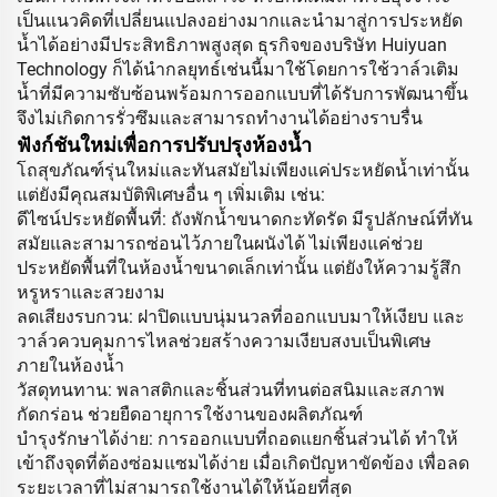
เป็นแนวคิดที่เปลี่ยนแปลงอย่างมากและนำมาสู่การประหยัด
น้ำได้อย่างมีประสิทธิภาพสูงสุด ธุรกิจของบริษัท Huiyuan
Technology ก็ได้นำกลยุทธ์เช่นนี้มาใช้โดยการใช้วาล์วเติม
น้ำที่มีความซับซ้อนพร้อมการออกแบบที่ได้รับการพัฒนาขึ้น
จึงไม่เกิดการรั่วซึมและสามารถทำงานได้อย่างราบรื่น
ฟังก์ชันใหม่เพื่อการปรับปรุงห้องน้ำ
โถสุขภัณฑ์รุ่นใหม่และทันสมัยไม่เพียงแค่ประหยัดน้ำเท่านั้น
แต่ยังมีคุณสมบัติพิเศษอื่น ๆ เพิ่มเติม เช่น:
ดีไซน์ประหยัดพื้นที่: ถังพักน้ำขนาดกะทัดรัด มีรูปลักษณ์ที่ทัน
สมัยและสามารถซ่อนไว้ภายในผนังได้ ไม่เพียงแค่ช่วย
ประหยัดพื้นที่ในห้องน้ำขนาดเล็กเท่านั้น แต่ยังให้ความรู้สึก
หรูหราและสวยงาม
ลดเสียงรบกวน: ฝาปิดแบบนุ่มนวลที่ออกแบบมาให้เงียบ และ
วาล์วควบคุมการไหลช่วยสร้างความเงียบสงบเป็นพิเศษ
ภายในห้องน้ำ
วัสดุทนทาน: พลาสติกและชิ้นส่วนที่ทนต่อสนิมและสภาพ
กัดกร่อน ช่วยยืดอายุการใช้งานของผลิตภัณฑ์
บำรุงรักษาได้ง่าย: การออกแบบที่ถอดแยกชิ้นส่วนได้ ทำให้
เข้าถึงจุดที่ต้องซ่อมแซมได้ง่าย เมื่อเกิดปัญหาขัดข้อง เพื่อลด
ระยะเวลาที่ไม่สามารถใช้งานได้ให้น้อยที่สุด