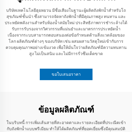
บริษัทเทคโนโลยีฮุยหยวน มีชื่อเสียงในฐานะผู้ผลิตถังพักน้ำสำหรับโถ
สุขภัณฑ์ชั้นนำ ซึ่งสามารถจัดหาถังพักน้ำที่มีคุณภาพสูง ทนทาน และ
ประหยัดพลังงานสำหรับห้องน้ำสมัยใหม่ ประสิทธิภาพการชำระล้างได้
รับการรับรองจากวิศวกรรมที่แม่นยำและมาตรการประหยัดน้ำ
เนื่องจากระบบสามารถตอบสนองต่อข้อกำหนดด้านสิ่งแวดล้อมของ
โลก ผลิตภัณฑ์ต่างๆ ของบริษัท เช่น ผสมผสานวัสดุใหม่เข้ากับการ
ควบคุมคุณภาพอย่างเข้มงวด เพื่อให้มั่นใจว่าผลิตภัณฑ์มีความทนทาน
สูง ไม่เป็นสนิม และไม่มีการรั่วซึมเด็ดขาด
ขอใบเสนอราคา
ข้อมูลผลิตภัณฑ์
ในบริบทนี้ การเพิ่มเส้นสายที่สะอาดตาและรายละเอียดที่ประณีตเข้า
กับถังพักน้ำแบบพรีเมียม ทำให้ได้ผลิตภัณฑ์ที่ยอดเยี่ยมซึ่งมีคุณสมบัติ