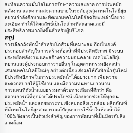
สะท้อนความมั่นใจในการรักษาความสะอาด การประหยัด
พลังงาน และความสะดวกสบายในระดับสูงสุด เทคโนโลยีฮุ่ย
หยวนกำลังศึกษาและพัฒนาเทคโนโลยีอัจฉริยะเหล่านี้อย่าง
ละเอียด ทำให้ได้ผลลัพธ์เป็นโถส้วมที่สะอาดและมี
ประสิทธิภาพมากยิ่งขึ้นสำหรับผู้บริโภค
สรุป
การเลือกถังพักน้ำสำหรับโถส้วมที่เหมาะสม ถือเป็นองค์
ประกอบสำคัญในการสร้างห้องน้ำที่มีประสิทธิภาพ มีระบบ
ประหยัดพลังงาน และสร้างความผ่อนคลาย เทคโนโลยีฮุ่ย
หยวนและผู้ประกอบการรายอื่นๆ ในอุตสาหกรรมยังคงนำ
เสนอเทคโนโลยีใหม่ๆ อย่างต่อเนื่อง ส่งผลให้ถังพักน้ำรุ่นใหม่
มีประสิทธิภาพในการประหยัดน้ำได้อย่างมาก เพิ่มความ
สะดวกสบายให้ผู้ใช้งาน และมีความทนทานยาวนาน
การแทนที่ถังน้ำแบบธรรมดาด้วยทางเลือกที่ดีกว่า คือ
สถานการณ์ที่ทุกฝ่ายได้ประโยชน์ เนื่องจากช่วยให้ทุกคน
ประหยัดน้ำ และลดผลกระทบเชิงลบต่อสิ่งแวดล้อม ผลิตภัณฑ์
ที่มีเทคโนโลยีสูงสามารถแก้ปัญหาการใช้น้ำในห้องน้ำได้
100% จึงอาจเป็นตัวเร่งสำคัญของการพัฒนาที่เป็นมิตรกับสิ่ง
แวดล้อม