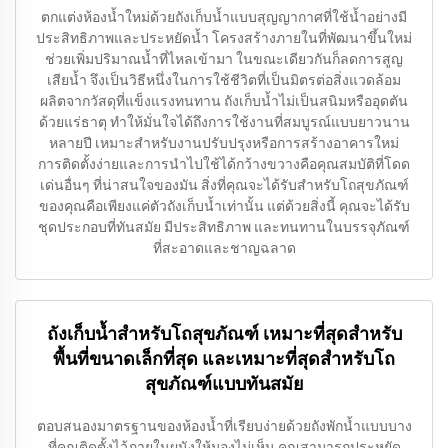
ตกแต่งห้องน้ำใหม่ด้วยถังเก็บน้ำแบบสุญญากาศที่ใช้น้ำอย่างมี
ประสิทธิภาพและประหยัดน้ำ โครงสร้างภายในที่พัฒนาขึ้นใหม่
ช่วยเพิ่มปริมาณน้ำที่ไหลเข้ามา ในขณะเดียวกันก็ลดการสูญ
เสียน้ำ จึงเป็นวิธีหนึ่งในการใช้ชีวิตที่เป็นมิตรต่อสิ่งแวดล้อม
ผลิตจากวัสดุที่แข็งแรงทนทาน ถังเก็บน้ำไม่เป็นสนิมหรืออุดตัน
ด้วยแร่ธาตุ ทำให้มั่นใจได้ถึงการใช้งานที่สมบูรณ์แบบยาวนาน
หลายปี เหมาะสำหรับงานปรับปรุงหรือการสร้างอาคารใหม่
การติดตั้งง่ายและการนำไปใช้ได้กว้างขวางคือคุณสมบัติที่โดด
เด่นอื่นๆ ที่น่าสนใจของมัน สิ่งที่คุณจะได้รับสำหรับโถสุขภัณฑ์
ของคุณคือเพียงแค่ตัวถังเก็บน้ำเท่านั้น แต่ด้วยสิ่งนี้ คุณจะได้รับ
ชุดประกอบที่ทันสมัย มีประสิทธิภาพ และทนทานในบรรจุภัณฑ์
ที่สะอาดและชาญฉลาด
ถังเก็บน้ำสำหรับโถสุขภัณฑ์ เหมาะที่สุดสำหรับ
พื้นที่ขนาดเล็กที่สุด และเหมาะที่สุดสำหรับโถ
สุขภัณฑ์แบบทันสมัย
ตอบสนองมาตรฐานของห้องน้ำที่เรียบง่ายด้วยถังพักน้ำแบบบาง
ที่คุณติดตั้งไว้ภายในผนังให้มองไม่เห็น คุณสามารถประหยัด