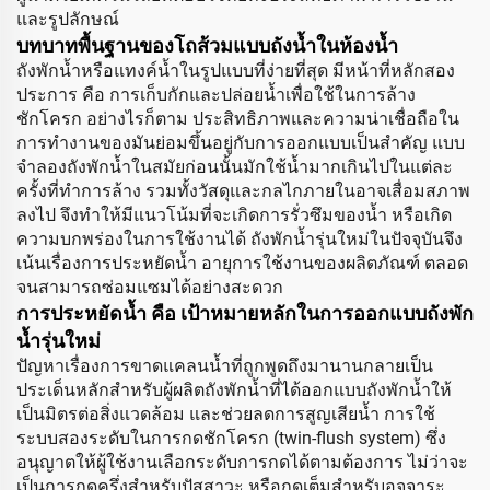
และรูปลักษณ์
บทบาทพื้นฐานของโถส้วมแบบถังน้ำในห้องน้ำ
ถังพักน้ำหรือแทงค์น้ำในรูปแบบที่ง่ายที่สุด มีหน้าที่หลักสอง
ประการ คือ การเก็บกักและปล่อยน้ำเพื่อใช้ในการล้าง
ชักโครก อย่างไรก็ตาม ประสิทธิภาพและความน่าเชื่อถือใน
การทำงานของมันย่อมขึ้นอยู่กับการออกแบบเป็นสำคัญ แบบ
จำลองถังพักน้ำในสมัยก่อนนั้นมักใช้น้ำมากเกินไปในแต่ละ
ครั้งที่ทำการล้าง รวมทั้งวัสดุและกลไกภายในอาจเสื่อมสภาพ
ลงไป จึงทำให้มีแนวโน้มที่จะเกิดการรั่วซึมของน้ำ หรือเกิด
ความบกพร่องในการใช้งานได้ ถังพักน้ำรุ่นใหม่ในปัจจุบันจึง
เน้นเรื่องการประหยัดน้ำ อายุการใช้งานของผลิตภัณฑ์ ตลอด
จนสามารถซ่อมแซมได้อย่างสะดวก
การประหยัดน้ำ คือ เป้าหมายหลักในการออกแบบถังพัก
น้ำรุ่นใหม่
ปัญหาเรื่องการขาดแคลนน้ำที่ถูกพูดถึงมานานกลายเป็น
ประเด็นหลักสำหรับผู้ผลิตถังพักน้ำที่ได้ออกแบบถังพักน้ำให้
เป็นมิตรต่อสิ่งแวดล้อม และช่วยลดการสูญเสียน้ำ การใช้
ระบบสองระดับในการกดชักโครก (twin-flush system) ซึ่ง
อนุญาตให้ผู้ใช้งานเลือกระดับการกดได้ตามต้องการ ไม่ว่าจะ
เป็นการกดครึ่งสำหรับปัสสาวะ หรือกดเต็มสำหรับอุจจาระ