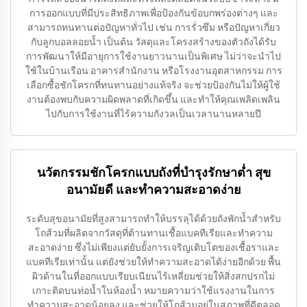
การออกแบบที่มีประสิทธิภาพเพื่อป้องกันข้อบกพร่องต่างๆ และ
สามารถทนทานต่อปัญหาทั่วไป เช่น การรั่วซึม หรือปัญหาเกี่ยว
กับลูกบอลลอยน้ำ เป็นต้น วัสดุและโครงสร้างของตัวถังได้รับ
การพัฒนาให้มีอายุการใช้งานยาวนานเป็นพิเศษ ไม่ว่าจะนำไป
ใช้ในบ้านเรือน อาคารสำนักงาน หรือโรงงานอุตสาหกรรม การ
เลือกซื้อชักโครกที่ทนทานอย่างแท้จริง จะช่วยป้องกันไม่ให้ผู้ใช้
งานต้องพบกับความผิดพลาดที่เกิดขึ้น และทำให้คุณเพลิดเพลิน
ไปกับการใช้งานที่ไร้ความกังวลเป็นเวลานานหลายปี
นวัตกรรมชักโครกแบบถังที่บำรุงรักษาต่ำ สุข
อนามัยดี และทำความสะอาดง่าย
ระดับสุขอนามัยที่สูงสามารถทำให้บรรลุได้ด้วยถังพักน้ำสำหรับ
โถส้วมที่ผลิตจากวัสดุที่ต้านทานเชื้อแบคทีเรียและทำความ
สะอาดง่าย ซึ่งไม่เพียงแต่ยับยั้งการเจริญเติบโตของเชื้อราและ
แบคทีเรียเท่านั้น แต่ยังช่วยให้ทำความสะอาดได้ง่ายอีกด้วย พื้น
ผิวด้านในที่ออกแบบเรียบเนียนไร้เหลี่ยมช่วยให้สิ่งสกปรกไม่
เกาะติดบนท่อน้ำในห้องน้ำ หมายความว่าใช้แรงงานในการ
ทำความสะอาดน้อยลง และช่วยให้โถส้วมอยู่ในสภาพที่ดีตลอด