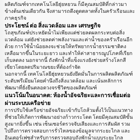
ผลิตภัณฑ์จากเทคโนโลยีฮุ่ยหยวน ก็มีคุณสมบัติที่กล่าวมา
ข้างต้นเช่นเดียวกัน จึงสามารถดึงดูดตลาดทั้งในครัวเรือนและ
ภาคธุรกิจ
ประโยชน์ ต่อ สิ่งแวดล้อม และ เศรษฐกิจ
โถสุขภัณฑ์ประหยัดน้ำไม่เพียงแต่ช่วยลดผลกระทบต่อสิ่ง
แวดล้อม แต่ยังช่วยลดค่าพลังงานและค่าน้ำของครัวเรือนอีก
ด้วย การใช้น้ำน้อยลงจะช่วยให้ทรัพยากรน้ำธรรมชาติคง
เหลือมากขึ้นในระยะยาว และทำให้ค่าสาธารณูปโภคที่เรียก
เก็บลดลง นอกจากนี้ ถังพักน้ำที่แข็งแรงยังช่วยสร้างโลกสี
เขียวโดยลดปริมาณขยะที่ต้องกำจัด
นอกจากนี้ เทคโนโลยีฮุ่ยหยวนยังยึดมั่นในการผลิตผลิตภัณฑ์
ระดับพรีเมียมโดยคำนึงถึงสิ่งแวดล้อม และเน้นหลักการ
พัฒนาที่ยั่งยืนตลอดวงจรชีวิตของผลิตภัณฑ์
แนวโน้มในอนาคต: ห้องน้ำอัจฉริยะและการเชื่อมต่อ
ผ่านระบบเครือข่าย
การปรับใช้เครือข่ายอัจฉริยะเข้ากับโถส้วมตั้งไว้เป็นแนวทาง
ที่ช่วยให้เกิดการพัฒนาอย่างก้าวกระโดด โดยมีคุณสมบัติขั้น
สูงมากยิ่งขึ้น เช่น เซ็นเซอร์ตรวจจับเสียงและการสัมผัส รวม
ไปถึงการตรวจสอบการรั่วไหลของข้อมูลจากระยะไกล และ
อินเตอร์เฟซสำหรับการตรวจสอบถังพักน้ำแบบระยะไกล