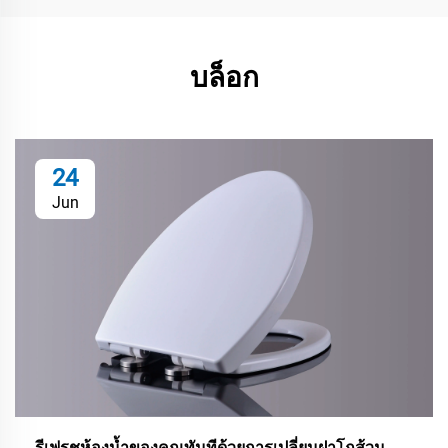
บล็อก
24
Jun
รีเฟรชห้องน้ำของคุณทันทีด้วยการเปลี่ยนฝาโถส้วม