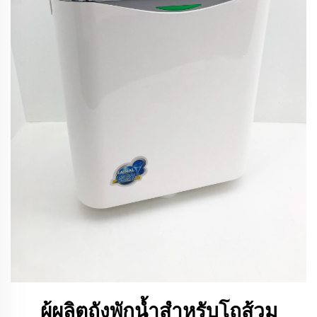
ผู้ผลิตถังพักน้ำสำหรับโถส้วม