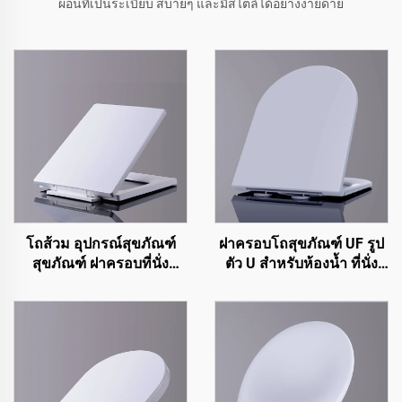
ผ่อนที่เป็นระเบียบ สบายๆ และมีสไตล์ได้อย่างง่ายดาย
โถส้วม อุปกรณ์สุขภัณฑ์
ฝาครอบโถสุขภัณฑ์ UF รูป
สุขภัณฑ์ ฝาครอบที่นั่ง
ตัว U สำหรับห้องน้ำ ที่นั่ง
โถส้วมสำหรับโถส้วมรูปทรง
โถส้วมแบบปลดออกได้
สี่เหลี่ยม
รวดเร็ว ปิดนุ่มนวล จากผู้
ผลิตเมืองเจิ่วโจว