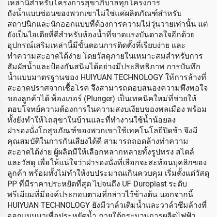
เหล่านี้สำหรับโครงการสุขาภิบาลทุกโครงการ
ถังน้ำแบบซ่อนของพวกเขาไม่ใช่แค่ผลิตภัณฑ์สำหรับ
สถาปนิกและนักออกแบบที่ต้องการความไม่วุ่นวายเท่านั้น แต่
ยังเป็นไอเดียที่ดีสำหรับห้องน้ำที่ขาดแรงบันดาลใจอีกด้วย
อุปกรณ์เสริมเหล่านี้มีขั้นตอนการติดตั้งที่เรียบง่าย และ
ทำความสะอาดได้ง่าย โดยวัสดุภายในเหมาะสมสำหรับการ
สัมผัสน้ำและป้องกันสนิมได้อย่างมีประสิทธิภาพ การบันทึก
น้ำแบบมาตรฐานของ HUIYUAN TECHNOLOGY ให้การล้างที่
สะอาดปราศจากเชื้อโรค จึงสามารถตอบสนองความพึงพอใจ
ของลูกค้าได้ พ็องเกอร์ (Plunger) เป็นเทคนิคใหม่ที่ช่วยให้
ตอบโจทย์ความต้องการในความสงบเงียบของพลเมือง พร้อม
ทั้งยังทำให้โถสุขาในบ้านและที่ทำงานใช้น้ำน้อยลง
ฝารองนั่งโถสุขภัณฑ์ของพวกเขาใช้เทคโนโลยีปิดช้า จึงมี
คุณสมบัติในการกันเสียงได้ดี สามารถถอดล้างทำความ
สะอาดได้ง่าย ผู้ผลิตมีให้เลือกหลากหลายทั้งรูปทรง สไตล์
และวัสดุ เพื่อให้แน่ใจว่าฝารองนั่งที่เลือกจะสะท้อนบุคลิกของ
ลูกค้า พร้อมทั้งไม่ทำให้งบประมาณเกินควบคุม เริ่มตั้งแต่วัสดุ
PP ที่มีราคาประหยัดที่สุด ไปจนถึง UF Duroplast ระดับ
พรีเมียมที่มีองค์ประกอบตามที่กล่าวไว้ข้างต้น นอกจากนี้
HUIYUAN TECHNOLOGY ยังมีวาล์วเติมน้ำและวาล์วซึมล้างที่
ออกแบบมาเพื่อประหยัดน้ำ ภายใต้กระบวนการผลิตไฟฟ้า