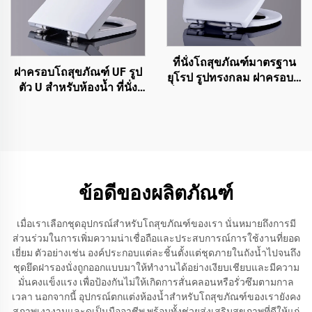
ที่นั่งโถสุขภัณฑ์มาตรฐาน
ฝาครอบโถสุขภัณฑ์ UF รูป
ยุโรป รูปทรงกลม ฝาครอบที่
ตัว U สำหรับห้องน้ำ ที่นั่ง
นั่งสุขภัณฑ์ โถส้วม เปิดด้าน
โถส้วมแบบปลดออกได้
หน้า
รวดเร็ว ปิดนุ่มนวล จากผู้
ผลิตเมืองเจิ่วโจว
ข้อดีของผลิตภัณฑ์
เมื่อเราเลือกชุดอุปกรณ์สำหรับโถสุขภัณฑ์ของเรา นั่นหมายถึงการมี
ส่วนร่วมในการเพิ่มความน่าเชื่อถือและประสบการณ์การใช้งานที่ยอด
เยี่ยม ตัวอย่างเช่น องค์ประกอบแต่ละชิ้นตั้งแต่ชุดภายในถังน้ำไปจนถึง
ชุดยึดฝารองนั่งถูกออกแบบมาให้ทำงานได้อย่างเงียบเชียบและมีความ
มั่นคงแข็งแรง เพื่อป้องกันไม่ให้เกิดการสั่นคลอนหรือรั่วซึมตามกาล
เวลา นอกจากนี้ อุปกรณ์ตกแต่งห้องน้ำสำหรับโถสุขภัณฑ์ของเรายังคง
สภาพเงางามและดูเป็นมืออาชีพ พร้อมทั้งช่วยส่งเสริมสุขภาพที่ดีให้แก่