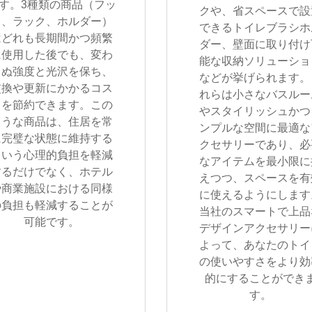
す。3種類の商品（フッ
クや、省スペースで設
ク、ラック、ホルダー）
できるトイレブラシホ
はどれも長期間かつ頻繁
ダー、壁面に取り付け
に使用した後でも、変わ
能な収納ソリューショ
らぬ強度と光沢を保ち、
などが挙げられます。
交換や更新にかかるコス
れらは小さなバスルー
トを節約できます。この
やスタイリッシュかつ
ような商品は、住居を常
ンプルな空間に最適な
に完璧な状態に維持する
クセサリーであり、必
という心理的負担を軽減
なアイテムを最小限に
するだけでなく、ホテル
えつつ、スペースを有
や商業施設における同様
に使えるようにします
の負担も軽減することが
当社のスマートで上品
可能です。
デザインアクセサリー
よって、あなたのトイ
の使いやすさをより効
的にすることができ
す。