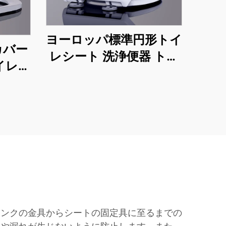
ヨーロッパ標準円形トイ
カバー
レシート 洗浄便器 トイ
イレシ
レシートカバー ウォー
ックリ
タークローゼットトイ
閉まる
レシート オープンフロ
州メー
ント
品
タンクの金具からシートの固定具に至るまでの