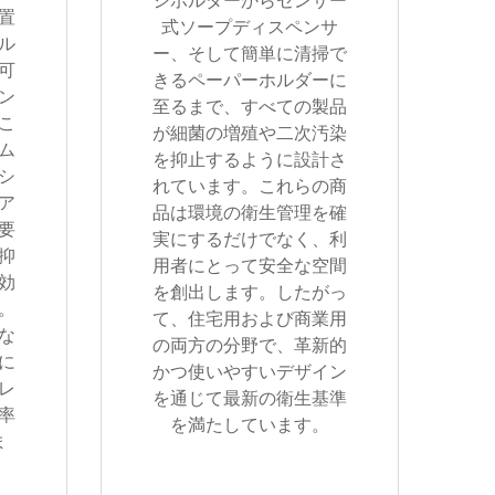
シホルダーからセンサー
置
式ソープディスペンサ
ル
ー、そして簡単に清掃で
可
きるペーパーホルダーに
ン
至るまで、すべての製品
こ
が細菌の増殖や二次汚染
ム
を抑止するように設計さ
シ
れています。これらの商
ア
品は環境の衛生管理を確
要
実にするだけでなく、利
抑
用者にとって安全な空間
効
を創出します。したがっ
。
て、住宅用および商業用
な
の両方の分野で、革新的
に
かつ使いやすいデザイン
レ
を通じて最新の衛生基準
率
を満たしています。
ま