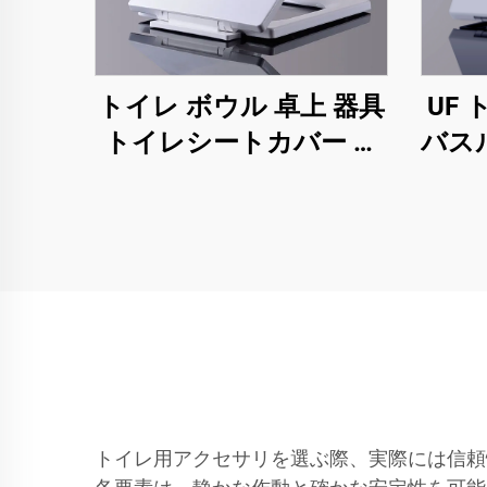
トイレ ボウル 卓上 器具
UF
トイレシートカバー 四
バス
角形 トイレシートカバ
ート
ー
リー
トイ
トイレ用アクセサリを選ぶ際、実際には信頼