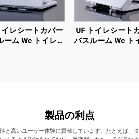
 トイレシートカバー
UF トイレシート
ルーム Wc トイレシ
バスルーム Wc ト
 U字型 クイックリ
ート U字型 クイ
ス 柔らかく閉まる
リース 柔らかく
レシート 潮州メー
トイレシート 潮
カーからの製品
カーからの製
製品の利点
性と高いユーザー体験に貢献しています。たとえば、