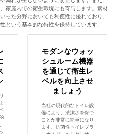
きや漏れが生じないように防止します。また、
く、家庭内での衛生環境にも寄与します。素材
といった分野においても利便性に優れており、
易性という基本的な特性を保持しています。
レ
モダンなウォッ
に
シュルーム機器
ス
を通じて衛生レ
ン
ベルを向上させ
ましょう
サ
よ
当社の現代的なトイレ設
ペ
備により、清潔さを保つ
的
ことが非常に簡単になり
え
ます。抗菌性トイレブラ
ッ