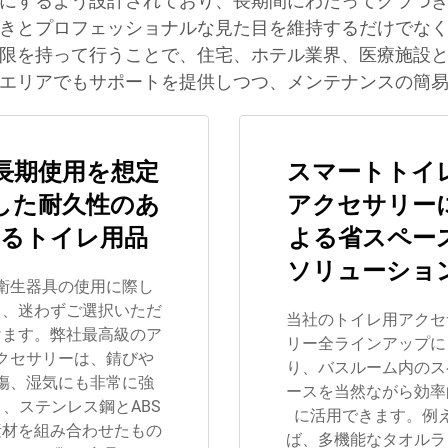
にするよう設計されており、長期間にわたってグラつ
きとプロフェッショナルな見た目を維持するだけでな
限を持って行うことで、住宅、ホテル業界、医療施設
エリアでもサポートを提供しつつ、メンテナンスの簡
長期使用を想定
スマートトイ
した耐久性のあ
アクセサリー
るトイレ用品
よる省スペー
ソリューショ
衛生器具の使用に際し
て、迷わずご選択いただ
当社のトイレ用アクセ
けます。弊社最高級のア
リー全ラインアップに
クセサリーは、錆びや
り、バスルーム内のス
傷、湿気にも非常に強
ースを当然ながら効率
く、ステンレス鋼とABS
に活用できます。例
素材を組み合わせたもの
ば、多機能なタオルラ