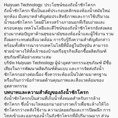
Huiyuan Technology: ประโยชน์ของถังน้ำชักโครก
ถังน้ำชักโครก ซึ่งเป็นองค์ประกอบหลักของห้องน้ำสมัยใหม่
ทุกห้อง มีบทบาทสำคัญต่อประสิทธิภาพและการใช้ปริมาณ
น้ำของชักโครก โดยมีโครงสร้างภายนอกที่เรียบง่ายและ
ครอบคลุม เทคโนโลยีและดีไซน์ของถังน้ำชักโครกยังส่งผลอ
ย่างมากต่อปัญหาด้านสุขอนามัยของห้องน้ำและผู้ใช้งาน รวม
ถึงผลกระทบต่อสิ่งแวดล้อม การรับรู้ถึงความสำคัญดังกล่าว
พร้อมทั้งพิจารณาจากเทคโนโลยีที่มีอยู่ในปัจจุบัน สามารถ
ช่วยนำทางให้ทั้งเจ้าของบ้านหรือธุรกิจเลือกซื้อผลิตภัณฑ์
สุขภัณฑ์ได้อย่างเหมาะสม
บริษัท Huiyuan Technology ผู้นำอุตสาหกรรมสุขภัณฑ์ มีชื่อ
เสียงในการพัฒนาผลิตภัณฑ์ต้นแบบ และการจัดส่งถังน้ำ
ชักโครกอย่างต่อเนื่อง ซึ่งควรจะต้องเป็นไปตามมาตรฐาน
หรือเกินกว่าข้อกำหนดด้านคุณภาพและสิ่งแวดล้อมของ
อุตสาหกรรม
บทบาทและความสำคัญของถังน้ำชักโครก
ถังน้ำชักโครกเป็นส่วนที่เก็บน้ำทั้งหมดสำหรับการล้าง
ชักโครก ซึ่งน้ำจะไหลออกมาอย่างรวดเร็วเพื่อชะล้างให้โถ
ชักโครกว่างหลังใช้งาน ความปลอดภัยและการปิดผนึก การ
ไหลเข้าและออกของน้ำในถังชักโครกที่มีปริมาณมาก ส่วน