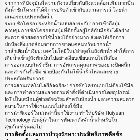
จากการที่ปัจจุบันมีความกังวลเกี่ยวกับสิ่งแวดล้อมเพิ่มมากขึ้น
ถังน้ำชักโครกก็ได้มีการปรับตัวเข้ากับสถานการณ์ โดยนำ
เสนอระบบประหยัดน้ำ:
ระบบชักโครกประหยัดน้ำแบบสองระดับ: การเข้าถึงปุ่ม
ควบคุมการชักโครกสองปุ่มที่ติดตั้งอยู่ใกล้กับมือจับได้อย่าง
สะดวก ช่วยลดการใช้น้ำลงได้อย่างมาก ส่งผลให้เกิดการ
ปกป้องสิ่งแวดล้อมจากการขาดแคลนทรัพยากรน้ำ
วาล์วเติมน้ำเงียบ: เทคโนโลยีใหม่ล่าสุดในถังพักน้ำ ทำให้การ
เติมน้ำเข้าสู่ถังพักเป็นไปอย่างเงียบเชียบแทบไม่มีเสียง
การออกแบบกันรั่วซึม: การอัพเกรดคุณภาพของยางปิดผนึก
และสารกันรั่วซึม ช่วยป้องกันไม่ให้น้ำรั่วไหลและช่วย
ประหยัดทรัพยากร
การผสานเทคโนโลยีอัจฉริยะ: การชักโครกแบบไม่ต้องใช้มือ
และการทำความสะอาดตามคำสั่งที่ดำเนินการโดยอุปกรณ์
IoT เป็นเสมือนผู้ช่วยอัจฉริยะสำหรับห้องน้ำ มอบความสะดวก
สบายในการใช้งานแบบไม่ต้องใช้มือ
การนำฟีเจอร์ใหม่เหล่านี้มาใช้งาน ทำให้บริษัท Huiyuan
Technology เป็นผู้นำในการพัฒนาถังพักน้ำสำหรับโถ
สุขภัณฑ์รุ่นต่อไป
การติดตั้งและการบำรุงรักษา: ประสิทธิภาพคือข้อ