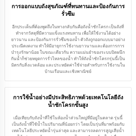
การออกแบบถังสุขภัณฑ์ที่ทนทานและป้องกันการ
รั่วซึม
อีกประเด็นที่ต้องพูดถึงในทางกลับกันคือถังน้ำชักโครก เป็นถังที่
ทำจากวัสดุที่มีความแข็งแรงทนทาน เพื่อให้ใช้งานได้อย่าง
ยาวนาน และป้องกันการรั่วซึมของน้ำ ตัวถังถูกออกแบบมาอย่าง
ประณีตงดงาม ทำให้มีอายุการใช้งานยาวนานและต้องการการ
บำรุงรักษาน้อย ในขณะเดียวกัน ความแม่นยำของระบบปิดผนึก
กันน้ำก็ช่วยหยุดการรั่วไหลของน้ำ ทำให้ถังน้ำชักโครกรุ่นนี้เป็น
มิตรกับสิ่งแวดล้อม และประหยัดค่าใช้จ่ายสำหรับการใช้งานใน
บ้านเรือนและเชิงพาณิชย์
การใช้น้ำอย่างมีประสิทธิภาพด้วยเทคโนโลยีถัง
น้ำชักโครกขั้นสูง
เมื่อเทียบกับถังน้ำที่ใช้ในห้องน้ำส่วนใหญ่ที่มีอยู่ในตลาด รุ่นนี้
เป็นถังน้ำที่ใช้น้ำในปริมาณที่น้อยกว่า โดยเป็นรุ่นที่มาพร้อมกับ
เทคโนโลยีประหยัดน้ำรุ่นล่าสุด และสามารถลดการสูญเสียน้ำ