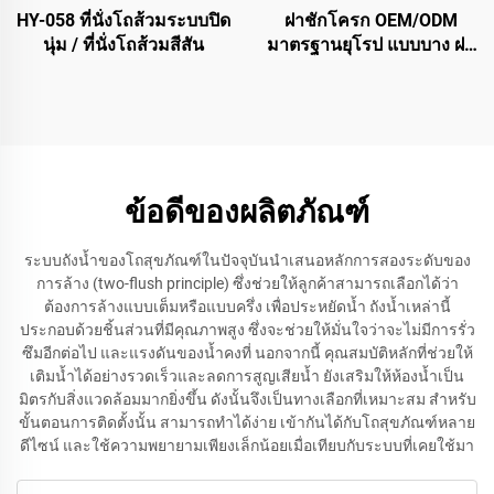
HY-058 ที่นั่งโถส้วมระบบปิด
ฝาชักโครก OEM/ODM
นุ่ม / ที่นั่งโถส้วมสีสัน
มาตรฐานยุโรป แบบบาง ฝา
ครอบชักโครกพร้อมระบบ
ถอดออกได้รวดเร็วสำหรับ
อุปกรณ์ในห้องน้ำ
ข้อดีของผลิตภัณฑ์
ระบบถังน้ำของโถสุขภัณฑ์ในปัจจุบันนำเสนอหลักการสองระดับของ
การล้าง (two-flush principle) ซึ่งช่วยให้ลูกค้าสามารถเลือกได้ว่า
ต้องการล้างแบบเต็มหรือแบบครึ่ง เพื่อประหยัดน้ำ ถังน้ำเหล่านี้
ประกอบด้วยชิ้นส่วนที่มีคุณภาพสูง ซึ่งจะช่วยให้มั่นใจว่าจะไม่มีการรั่ว
ซึมอีกต่อไป และแรงดันของน้ำคงที่ นอกจากนี้ คุณสมบัติหลักที่ช่วยให้
เติมน้ำได้อย่างรวดเร็วและลดการสูญเสียน้ำ ยังเสริมให้ห้องน้ำเป็น
มิตรกับสิ่งแวดล้อมมากยิ่งขึ้น ดังนั้นจึงเป็นทางเลือกที่เหมาะสม สำหรับ
ขั้นตอนการติดตั้งนั้น สามารถทำได้ง่าย เข้ากันได้กับโถสุขภัณฑ์หลาย
ดีไซน์ และใช้ความพยายามเพียงเล็กน้อยเมื่อเทียบกับระบบที่เคยใช้มา