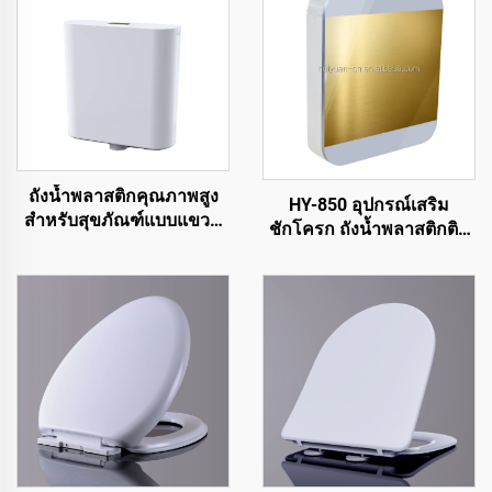
ถังน้ำพลาสติกคุณภาพสูง
HY-850 อุปกรณ์เสริม
สำหรับสุขภัณฑ์แบบแขวน
ชักโครก ถังน้ำพลาสติกติด
บนผนัง
ผนังสำหรับชักโครก