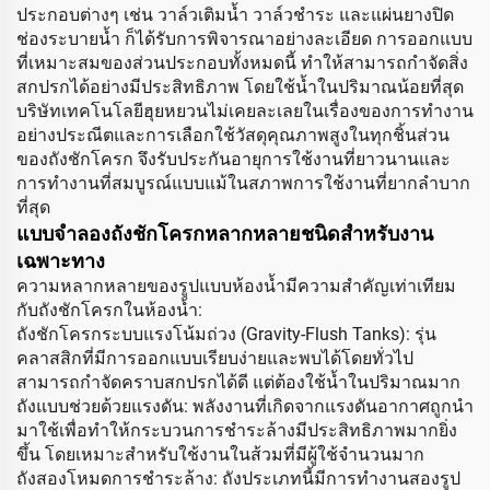
ประกอบต่างๆ เช่น วาล์วเติมน้ำ วาล์วชำระ และแผ่นยางปิด
ช่องระบายน้ำ ก็ได้รับการพิจารณาอย่างละเอียด การออกแบบ
ที่เหมาะสมของส่วนประกอบทั้งหมดนี้ ทำให้สามารถกำจัดสิ่ง
สกปรกได้อย่างมีประสิทธิภาพ โดยใช้น้ำในปริมาณน้อยที่สุด
บริษัทเทคโนโลยีฮุยหยวนไม่เคยละเลยในเรื่องของการทำงาน
อย่างประณีตและการเลือกใช้วัสดุคุณภาพสูงในทุกชิ้นส่วน
ของถังชักโครก จึงรับประกันอายุการใช้งานที่ยาวนานและ
การทำงานที่สมบูรณ์แบบแม้ในสภาพการใช้งานที่ยากลำบาก
ที่สุด
แบบจำลองถังชักโครกหลากหลายชนิดสำหรับงาน
เฉพาะทาง
ความหลากหลายของรูปแบบห้องน้ำมีความสำคัญเท่าเทียม
กับถังชักโครกในห้องน้ำ:
ถังชักโครกระบบแรงโน้มถ่วง (Gravity-Flush Tanks): รุ่น
คลาสสิกที่มีการออกแบบเรียบง่ายและพบได้โดยทั่วไป
สามารถกำจัดคราบสกปรกได้ดี แต่ต้องใช้น้ำในปริมาณมาก
ถังแบบช่วยด้วยแรงดัน: พลังงานที่เกิดจากแรงดันอากาศถูกนำ
มาใช้เพื่อทำให้กระบวนการชำระล้างมีประสิทธิภาพมากยิ่ง
ขึ้น โดยเหมาะสำหรับใช้งานในส้วมที่มีผู้ใช้จำนวนมาก
ถังสองโหมดการชำระล้าง: ถังประเภทนี้มีการทำงานสองรูป