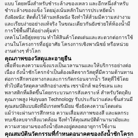
แบบ โดยหนึ่งสำหรับชำระล้างของเหลว และอีกหนึ่งสำหรับ
ชำระล้างของแข็ง โดยมุ่งเน้นหลักในการประหยัดน้ำ
ถังฝังผนัง: ติดตั้งไว้ด้านหลังผนัง จึงทำให้ส้วมมีความสง่างาม
และเรียบง่ายอย่างแท้จริง ในขณะเดียวกันยังช่วยให้ห้องน้ำมี
การใช้พื้นที่ได้อย่างคุ้มค่า
เทคโนโลยีฮุ่ยหยวน ทำให้สินค้าโดดเด่นและสะดวกต่อการใช้
งานในโครงการที่อยู่อาศัย โครงการเชิงพาณิชย์ หรือหน่วย
งานต่างๆ ทั่วโลก
คุณภาพของวัสดุและอายุยืน
เพื่อที่จะคงความแข็งแรงเป็นเวลานานและให้บริการอย่างต่อ
เนื่อง ถังน้ำชักโครกจำเป็นต้องผลิตจากวัสดุที่มีความต้านทาน
ต่อการสึกหรอทางกลและการกัดกร่อนจากน้ำ วัสดุที่ใช้โดย
ทั่วไปคือวัสดุคลาสสิกอย่างเช่น เซรามิกส์ พอร์ซเลน และ
พลาสติกที่ผลิตขึ้นโดยกระบวนการสังเคราะห์ สำหรับวัตถุดิบ
คุณภาพสูง Huiyuan Technology รับประกันว่าแต่ละชิ้นส่วนมี
คุณสมบัติแบบฝังที่มีเกรดพรีเมียม ซึ่งยังคงความโดดเด่น
แม้ว่าจะผ่านการสึกหรอ ความเสื่อมสภาพของสี และผลกระ
ทบเชิงลบจากสิ่งแวดล้อม จึงทำให้คุณสมบัติด้านานวมัยและ
ความสวยงามของถังน้ำยังคงอยู่ตลอดอายุการใช้งาน
คุณสมบัตินวัตกรรมที่กำหนดอนาคตของถังน้ำชักโครก