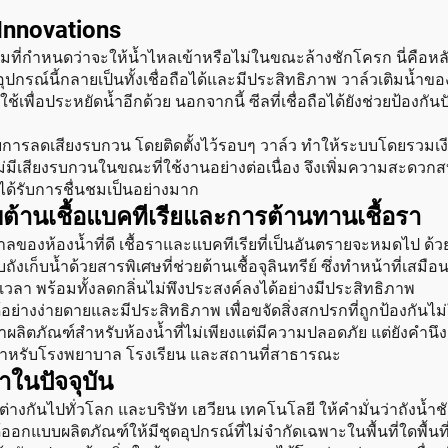
Innovations
ุมที่กำหนดว่าจะให้น้ำไหลเข้าหรือไม่ในขณะล้างชักโครก นี่คือหล
ุปกรณ์นี้กลายเป็นทั้งเชื่อถือได้และมีประสิทธิภาพ วาล์วเติมน้ำของ
เพื่อประหยัดน้ำอีกด้วย นอกจากนี้ ซีลที่เชื่อถือได้ยังช่วยป้องกันป
หรับการลดเสียงรบกวน โดยติดตั้งไว้รอบๆ วาล์ว ทำให้ระบบโดยรวมเ
จะไม่มีเสียงรบกวนในขณะที่ใช้งานอย่างต่อเนื่อง จึงเพิ่มความสะ
ได้รับการชื่นชมเป็นอย่างมาก
านเชื้อแบคทีเรียและการต้านทานเชื้อรา
ของห้องน้ำที่ดี เชื้อราและแบคทีเรียที่เป็นอันตรายจะหมดไป ด้วย
ก็บน้ำด้วยสารพิเศษที่ช่วยต้านเชื้อจุลินทรีย์ ซึ่งทำหน้าที่เสมือ
วลา พร้อมทั้งลดกลิ่นไม่พึงประสงค์ลงได้อย่างมีประสิทธิภาพ
งง่ายดายและมีประสิทธิภาพ เพื่อขจัดสิ่งสกปรกที่ถูกป้องกันไม่
นาผลิตภัณฑ์สำหรับห้องน้ำที่ไม่เพียงแต่มีความปลอดภัย แต่ยังคำนึ
สุดสำหรับโรงพยาบาล โรงเรียน และสถานที่สาธารณะ
นปัจจุบัน
งกันไปทั่วโลก และบริษัท เฮวียน เทคโนโลยี ให้คำมั่นว่าถัง
้ออกแบบผลิตภัณฑ์ให้มีชุดอุปกรณ์ที่ไม่จำกัดเฉพาะในพื้นที่ใดพื