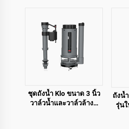
ชุดถังน้ำ Klo ขนาด 3 นิ้ว
ถังน้
วาล์วน้ำและวาล์วล้างคู่
รุ่น
สำหรับอุปกรณ์สุขภัณฑ์
พลาส
Klo ด้วยราคาคุณภาพสูง