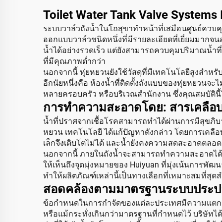
Toilet Water Tank Valve Systems 
ระบบวาล์วถังน้ำในโถสุขาทำหน้าที่เสมือนศูนย์ควบค
ออกแบบวาล์วชนิดหนึ่งที่มีรายละเอียดที่เยี่ยมมากจนอ
น้ำได้อย่างรวดเร็ว แต่ยังสามารถควบคุมปริมาณน้ำที่ใช้
ที่มีคุณภาพต่ำกว่า
นอกจากนี้ หุ่ยหยวนยังใช้วัสดุที่มีเทคโนโลยีสูงสำ
อีกนัยหนึ่งคือ ห้องน้ำที่ติดตั้งถังแบบของหุ่ยหยวน
หลายครอบครัว หรือบริเวณสำนักงาน ซึ่งคุณสมบัตินี้
การทำความสะอาดโดย: สารเคลือบต้
น้ำที่ปราศจากเชื้อโรคสามารถทำได้ผ่านการมีสุขภิบาล
หยวน เทคโนโลยี ได้แก้ปัญหาดังกล่าว โดยการเคลือบถังเ
เล็กจึงเติบโตไม่ได้ และน้ำยังคงความสดสะอาดตลอดเ
นอกจากนี้ ภายในถังน้ำจะสามารถทำความสะอาดได้อย่า
ให้เห็นถึงจุดมุ่งหมายของ Huiyuan ที่มุ่งเน้นการพัฒ
ทำให้ผลิตภัณฑ์เหล่านี้เป็นทางเลือกที่เหมาะสมที่
สอดคล้องตามมาตรฐานระบบประปาใ
ข้อกำหนดในการกำจัดของแต่ละประเทศมีความแตกต่า
หรือแม้กระทั่งเกินกว่ามาตรฐานที่กำหนดไว้ บริษัทได