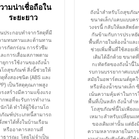
วามน่าเชื่อถือใน
ถังน้ำสำหรับโถสุขภัณ
ระยะยาว
ขนาดเล็ก/แคบแบบคร
วงจรนี้ กลับให้ผลลัพธ์ต
วนประกอบทำจากวัสดุที่มี
กันข้ามกับการประหยั
วามทนทานและต้านทาน
พื้นที่ภายในห้องน้ำและย
การกัดกร่อน การรั่วซึม
ช่วยเพิ่มพื้นที่ใช้สอยเพิ
และการเสื่อมสภาพตาม
เติมได้อีกด้วย ขนาดที่
ายุการใช้งานของถังน้ำ
กะทัดรัดของถังน้ำนี้ไม
โถสุขภัณฑ์ สิ่งนี้ช่วยให้
รบกวนบรรยากาศแบบท
สดุทั้งสองชนิด (ABS และ
สมัยในอพาร์ตเมนต์ยุคใ
PP) เป็นวัสดุคุณภาพสูง
หรือห้องน้ำขนาดเล็ก ซึ
ครงสร้างมีความแข็งแรง
เน้นความคุ้มค่าในการใ
ากพอที่จะรับการทำงาน
พื้นที่เป็นหลัก ถังน้ำสำห
นักได้ ทำให้ผู้ใช้งานโถ
โถสุขภัณฑ์นี้ไม่เพียงแ
ขภัณฑ์ประเภทนี้สามารถ
เหมาะสำหรับเปลี่ยนแ
พึ่งพาได้ทั้งในบ้านเรือน
ของเดิมเท่านั้น แต่ยังม
หรืออาคารสถานที่
ความหลากหลายในการใ
าธารณะ โดยไม่จำเป็น
งานร่วมกับฟังก์ชันที่ใช้