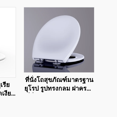
ที่นั่งโถสุขภัณฑ์มาตรฐาน
เรีย
ยุโรป รูปทรงกลม ฝาครอบ
ดเงียบ
ที่นั่งสุขภัณฑ์ โถส้วม เปิด
ดเร็ว
ด้านหน้า
ริม