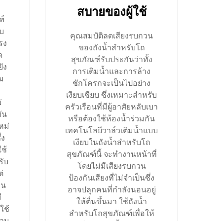
สบายของผู้ใช้
ฑ์
บ
คุณสมบัติลดเสียงรบกวน
รง
ของถังน้ำสำหรับโถ
ด
สุขภัณฑ์รับประกันว่าทั้ง
ัง
การเติมน้ำและการล้าง
่ม
ชักโครกจะเป็นไปอย่าง
เงียบเชียบ ซึ่งเหมาะสำหรับ
่
ครัวเรือนที่มีผู้อาศัยหลับเบา
ัน
หรือต้องใช้ห้องน้ำร่วมกัน
หม่
เทคโนโลยีวาล์วเติมน้ำแบบ
่ง
เงียบในถังน้ำสำหรับโถ
ช้
สุขภัณฑ์นี้ จะทำงานหน้าที่
รับ
โดยไม่มีเสียงรบกวน
ต่
ป้องกันเสียงที่ไม่จำเป็นซึ่ง
ทน
อาจปลุกคนที่กำลังนอนอยู่
ี
ให้ตื่นขึ้นมา ใช้ถังน้ำ
ช้
สำหรับโถสุขภัณฑ์เพื่อให้
งาน