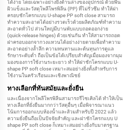
ได้ง่าย โดยเฉพาะอย่างยิ่งด้านล่างของอุปกรณ์ ด้วยพื้น
ผิวแข็งและวัสดุโพลีโพรพิลีน (PP) ที่ไม่รั่วซึม ทำให้ฝา
ครอบชักโครกแบบ U-shape PP soft close สามารถ
ทำความสะอาดได้อย่างรวดเร็วด้วยผลิตภัณฑ์ทำความ
สะอาดทั่วไป ส่วนใหญ่มีบานพับแบบถอดออกง่าย
(quick-release hinges) ด้วยเช่นกัน ทำให้สามารถถอด
ฝาครอบออกจากวงแหวนได้อย่างง่ายดายเพื่อทำความ
สะอาดอย่างล้ำลึก ความทนทานและต้นทุนการดูแล
รักษาระดับต่ำ ถือเป็นข้อได้เปรียบสำคัญเมื่อมองจากมุม
มองของการใช้งานระยะยาว ทำให้ฝาชักโครกแบบ U-
shape PP soft close เหมาะสมอย่างยิ่งทั้งสำหรับการ
ใช้งานในครัวเรือนและเชิงพาณิชย์
ทางเลือกที่ทันสมัยและยั่งยืน
และเนื่องจากโพลีโพรพิลีนสามารถรีไซเคิลได้ ทำให้เป็น
ทางเลือกที่ยั่งยืนมากกว่าวัสดุอื่นๆ เมื่อพิจารณาแนว
โน้มการออกแบบห้องน้ำและส้วมสำหรับปี 2022 แล้ว
ความยั่งยืนถือเป็นปัจจัยสำคัญ และฝาชักโครกแบบ U
shape PP soft close ก็เหมาะสมอย่างยิ่งกับมาตรฐาน