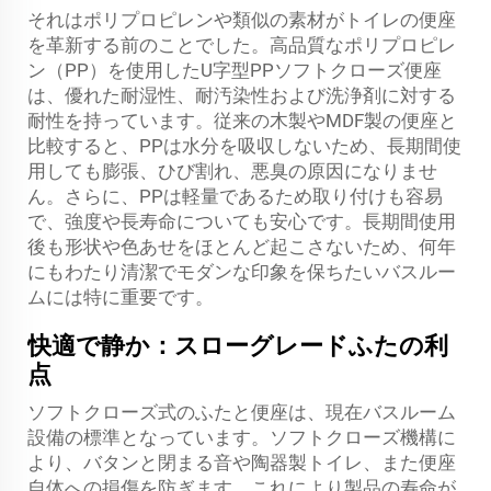
それはポリプロピレンや類似の素材がトイレの便座
を革新する前のことでした。高品質なポリプロピレ
ン（PP）を使用したU字型PPソフトクローズ便座
は、優れた耐湿性、耐汚染性および洗浄剤に対する
耐性を持っています。従来の木製やMDF製の便座と
比較すると、PPは水分を吸収しないため、長期間使
用しても膨張、ひび割れ、悪臭の原因になりませ
ん。さらに、PPは軽量であるため取り付けも容易
で、強度や長寿命についても安心です。長期間使用
後も形状や色あせをほとんど起こさないため、何年
にもわたり清潔でモダンな印象を保ちたいバスルー
ムには特に重要です。
快適で静か：スローグレードふたの利
点
ソフトクローズ式のふたと便座は、現在バスルーム
設備の標準となっています。ソフトクローズ機構に
より、バタンと閉まる音や陶器製トイレ、また便座
自体への損傷を防ぎます。これにより製品の寿命が