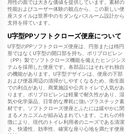
用性の面では大きな価値を提供しています。素材の
性能およびユーザー体験の観点から、この新しい便
座スタイルは世界中のモダンなバスルーム設計から
支持を得ています。
U字型PPソフトクローズ便座について
U字型のPPソフトクローズ便座は、円形または楕円
形ではなくU字型の開口部を持ち、ポリプロピレン
（PP）製でソフトクローズ機能を備えたヒンジシス
テムを採用した便座です。各部品にはそれぞれ独自
の機能があります。U字型デザインは、便座の下部
および便器周辺の清掃がしやすくなるため、衛生面
での利点があり、商業施設や公共トイレで人気があ
ります。ポリプロピレンは軽量で耐久性があり、湿
気や化学薬品、日常的な摩耗に強いプラスチック素
材です。ソフトクローズ便座とふたには緩やかに閉
まるメカニズムが組み込まれています。これらの特
徴により、現代のトイレ利用者のニーズである清潔
さ、快適性、効率性、確実な座り心地を満たす便座