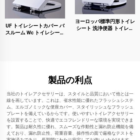
ヨーロッパ標準円形トイレ
UF トイレシートカバー バ
シート 洗浄便器 トイレシ
スルーム Wc トイレシート
ートカバー ウォーターク
U字型 クイックリリース
ローゼットトイレシート
柔らかく閉まる トイレシ
オープンフロント
ート 潮州メーカーからの
製品
製品の利点
当社のトイレアクセサリーは、スタイルと品質において他とは一
線を画しています。これは、省水性能に優れたフラッシュシステ
ム、エルゴノミックな便座カバー、スタイリッシュなフラッシュ
プレートを備えているからです。使いやすいトイレアクセサリー
を設置することで、快適でエコフレンドリーな環境を実現できま
す。製品は耐久性に優れ、スムーズな作動性と漏れ防止機能を備
えており、漏れ防止性、荷重容量、操作性の面で厳格なテストを
実施済みであり、長期間にわたり安定してお使いいただけます。