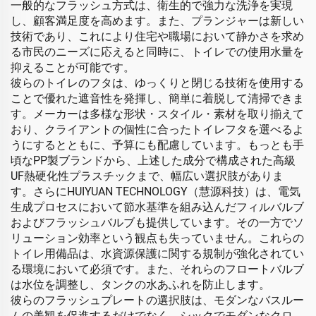
一般的なフラッシュ方式は、衛生的で強力な洗浄を実現
し、顧客満足度を高めます。また、プランジャーは新しい
技術であり、これにより住宅や職場において静かさを求め
る市民のニーズに応えると同時に、トイレでの使用水量を
抑えることが可能です。
彼らのトイレのフタは、ゆっくりと閉じる技術を使用する
ことで優れた遮音性を発揮し、簡単に着脱して清掃できま
す。メーカーは多様な形状・スタイル・素材を取り揃えて
おり、クライアントの個性に合ったトイレフタを選べるよ
うにするとともに、予算にも配慮しています。もっとも手
頃なPP製ブランドから、上述した成分で構成された高級
UF熱硬化性プラスチックまで、幅広い選択肢がありま
す。さらにHUIYUAN TECHNOLOGY（慧源科技）は、電気
生成プロセスにおいて節水基準を組み込んだフィルバルブ
およびフラッシュバルブも提供しています。その一方でソ
リューション効率という観点も失っていません。これらの
トイレ用備品は、水資源保護に関する規制が強化されてい
る環境において必須です。また、それらのフロートバルブ
は水位を調整し、タンクの水あふれを防止します。
彼らのフラッシュプレートの選択肢は、モダンなバスルー
ムの美観を促進するだけでなく、シックでモダンなクロ